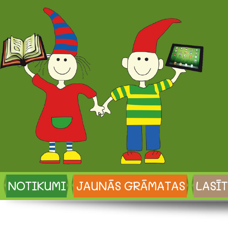
NOTIKUMI
JAUNĀS GRĀMATAS
LASĪT