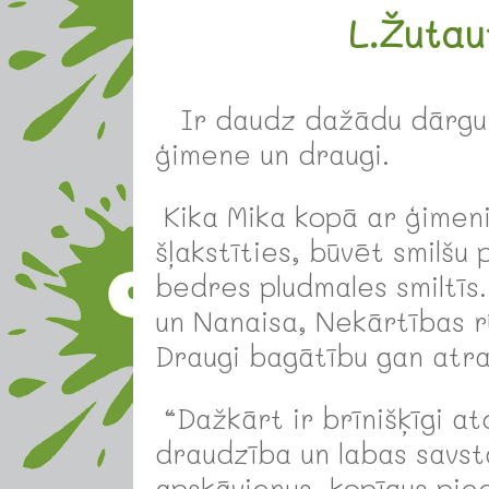
L.Žutau
Ir daudz dažādu dārgumu,
ģimene un draugi.
Kika Mika kopā ar ģimeni 
šļakstīties, būvēt smilšu
bedres pludmales smiltīs
un Nanaisa, Nekārtības rū
Draugi bagātību gan atrad
“Dažkārt ir brīnišķīgi at
draudzība un labas savsta
apskāvienus, kopīgus pied