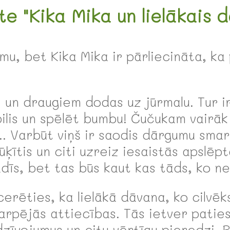
te "Kika Mika un lielākais 
 bet Kika Mika ir pārliecināta, ka p
un draugiem dodas uz jūrmalu. Tur ir 
 pilis un spēlēt bumbu! Čučukam vairāk
... Varbūt viņš ir saodis dārgumu sma
ķītis un citi uzreiz iesaistās apslē
īs, bet tas būs kaut kas tāds, ko nev
cerēties, ka lielākā dāvana, ko cilvēk
rpējās attiecības. Tās ietver paties
zīvojumus un citu vērtīgu pieredzi. B