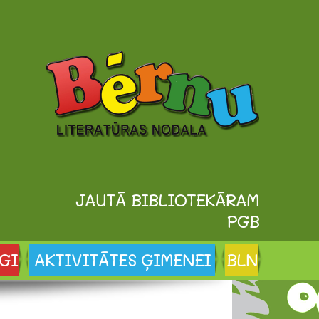
JAUTĀ BIBLIOTEKĀRAM
PGB
GI
AKTIVITĀTES ĢIMENEI
BLN