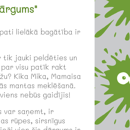
dārgums"
ati lielākā bagātība ir
tik jauki peldēties un
 par visu patīk rakt
ržu? Kika Mika, Mamaisa
ptās mantas meklēšanā.
iens nebūs gaidījis!
s var saņemt, ir
as rūpes, sirsnīgus
ieži vien šis dārgums ir