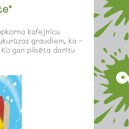
te"
popkorna kafejnīcu
kukurūzas graudiem, ka -
 Ko gan pilsēta darītu