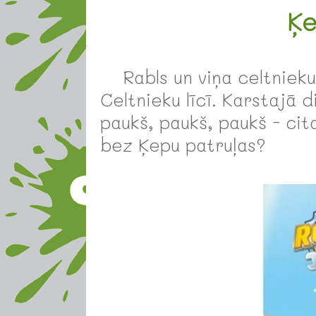
Ķe
Rabls un viņa celtniek
Celtnieku līcī. Karstajā 
paukš, paukš, paukš - cit
bez Ķepu patruļas?