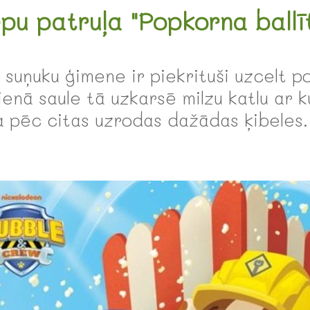
pu patruļa "Popkorna ballī
u suņuku ģimene ir piekrituši uzcelt 
dienā saule tā uzkarsē milzu katlu ar 
a pēc citas uzrodas dažādas ķibeles.