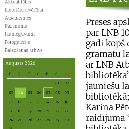
Aktualitātes
Lietotāju ievērībai
Atsauksmes
Preses aps
Par mums
par LNB 10
Jaunieguvumi
gadi kopš 
Fotogalerija
Balsošanas arhīvs
grāmatu l
ar LNB Atb
Augusts 2026
bibliotēka
P
O
T
C
P
S
Sv
jauniešu l
01
02
04
03
05
06
07
08
09
bibliotēkā
10
11
12
13
14
15
16
Karina Pēt
17
18
19
20
21
22
23
raidījumā 
24
25
26
27
28
29
30
bibliotēka
31