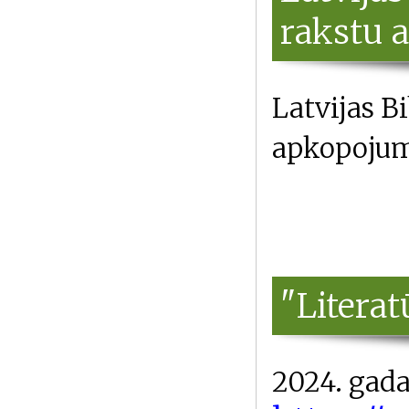
rakstu 
Latvijas B
apkopoju
"Litera
2024. gada