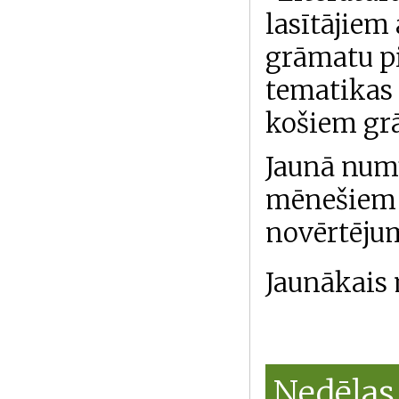
lasītājiem
grāmatu p
tematikas 
košiem gr
Jaunā numu
mēnešiem v
novērtējum
Jaunākais
Nedēļas