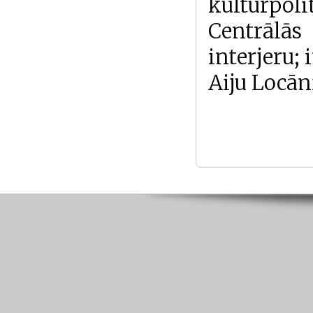
kultūrpoli
Centrālā
interjeru;
Aiju Locāni