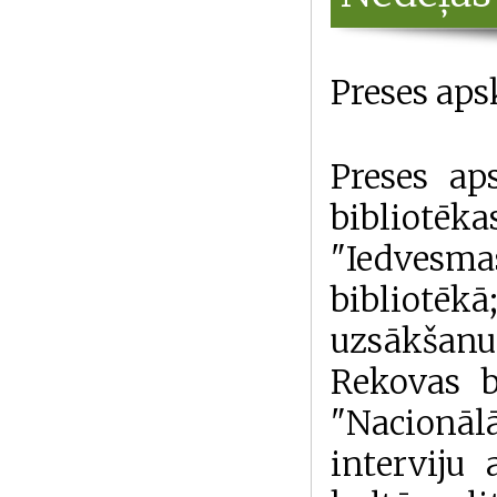
Preses aps
Preses ap
bibliotē
"Iedvesma
bibliotēkā
uzsākšanu 
Rekovas b
"Nacionā
interviju