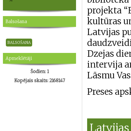
projekta “
kultūras un
Balsošana
Latvijas p
daudzveidī
Dzejas die
Apmeklētāji
intervija a
Šodien: 1
Lāsmu Vas
Kopējais skaits: 2168147
Preses aps
Latvijas