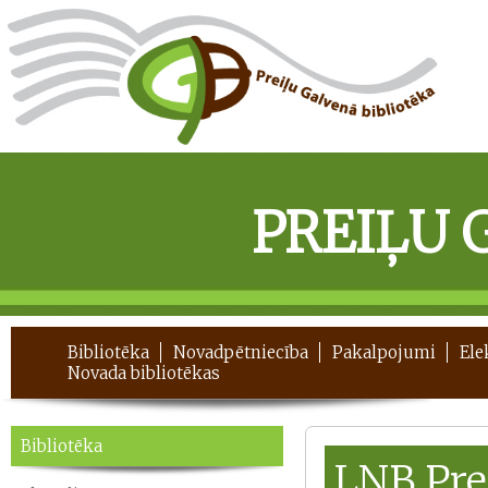
PREIĻU 
Bibliotēka
Novadpētniecība
Pakalpojumi
Ele
Novada bibliotēkas
Bibliotēka
LNB Pre