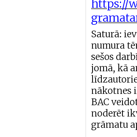
https://
gramatam
Saturā: ie
numura tēm
sešos darb
jomā, kā a
līdzautori
nākotnes i
BAC veidot
noderēt i
grāmatu a