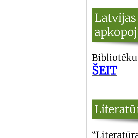
Latvijas
apkopo
Bibliotēku
ŠEIT
Literat
“Literatūr