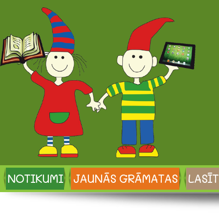
NOTIKUMI
JAUNĀS GRĀMATAS
LASĪT