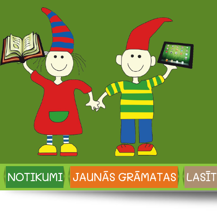
NOTIKUMI
JAUNĀS GRĀMATAS
LASĪT