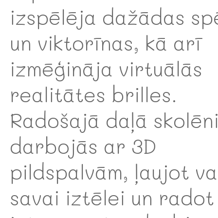
izspēlēja dažādas sp
un viktorīnas, kā arī
izmēģināja virtuālās
realitātes brilles.
Radošajā daļā skolēn
darbojās ar 3D
pildspalvām, ļaujot va
savai iztēlei un radot