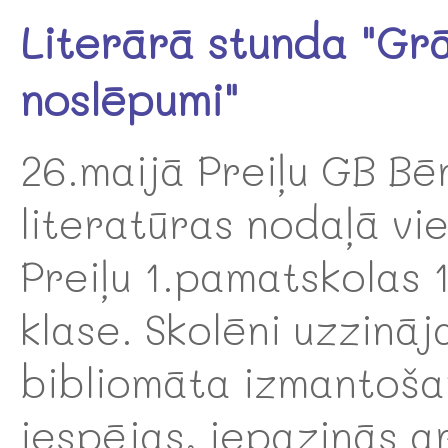
Literārā stunda "Gr
noslēpumi"
26.maijā Preiļu GB Bē
literatūras nodaļā vi
Preiļu 1.pamatskolas 
klase. Skolēni uzzināj
bibliomāta izmantoš
iespējas, iepazinās a