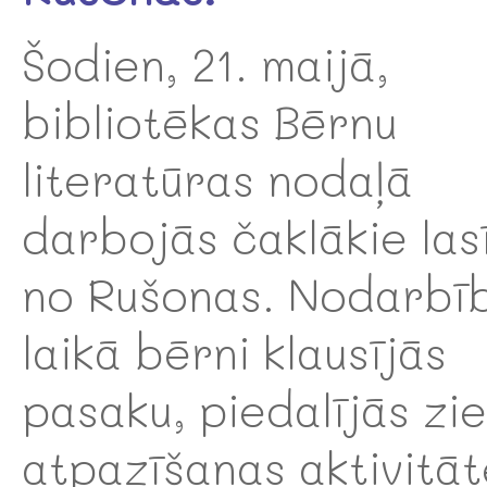
Šodien, 21. maijā,
bibliotēkas Bērnu
literatūras nodaļā
darbojās čaklākie lasī
no Rušonas. Nodarbī
laikā bērni klausījās
pasaku, piedalījās zi
atpazīšanas aktivitāt