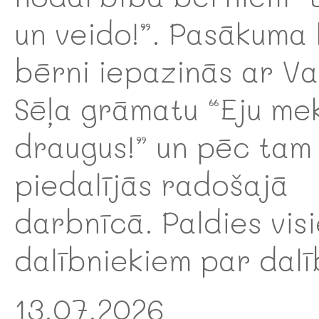
un veido!”. Pasākuma 
bērni iepazinās ar V
Sēļa grāmatu “Eju me
draugus!” un pēc tam
piedalījās radošajā
darbnīcā. Paldies vis
dalībniekiem par dalī
13.07.2026