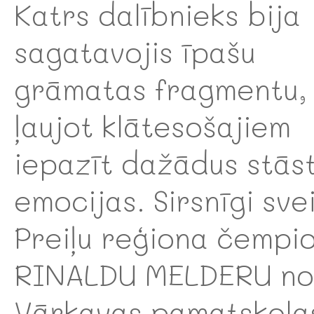
Katrs dalībnieks bija
sagatavojis īpašu
grāmatas fragmentu,
ļaujot klātesošajiem
iepazīt dažādus stās
emocijas. Sirsnīgi sv
Preiļu reģiona čempi
RINALDU MELDERU no
Vārkavas pamatskola