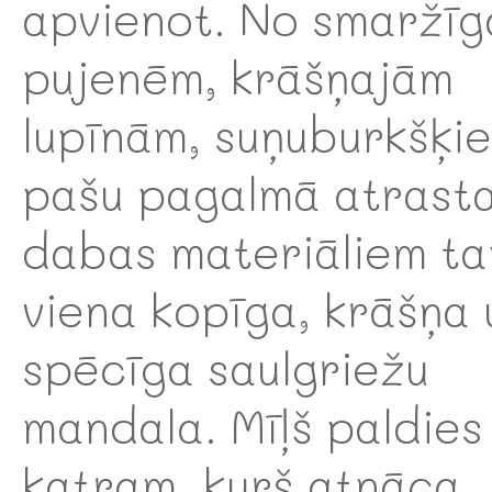
apvienot. No smaržī
pujenēm, krāšņajām
lupīnām, suņuburkšķi
pašu pagalmā atrast
dabas materiāliem t
viena kopīga, krāšņa 
spēcīga saulgriežu
mandala. Mīļš paldies
katram, kurš atnāca,