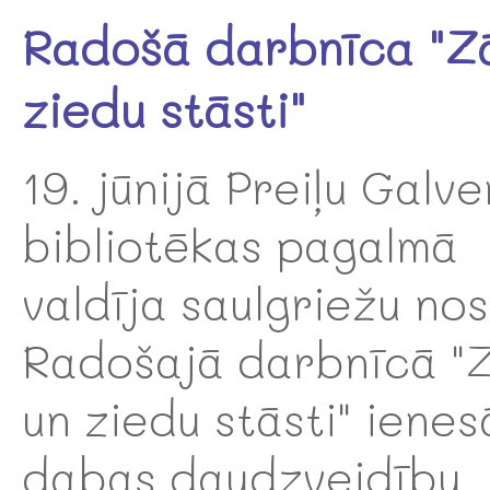
Radošā darbnīca "Zā
ziedu stāsti"
19. jūnijā Preiļu Galv
bibliotēkas pagalmā
valdīja saulgriežu no
Radošajā darbnīcā "Z
un ziedu stāsti" iene
dabas daudzveidību