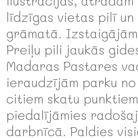
ilustrācijas, atradām
līdzīgas vietas pilī un
grāmatā. Izstaigājām
Preiļu pili jaukās gide
Madaras Pastares va
ieraudzījām parku no
citiem skatu punktiem
piedalījāmies radoša
darbnīcā. Paldies vis