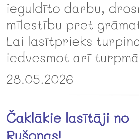
ieguldīto darbu, dros
mīlestību pret grāma
Lai lasītprieks turpin
iedvesmot arī turpmā
28.05.2026
Čaklākie lasītāji no
Rušonas!