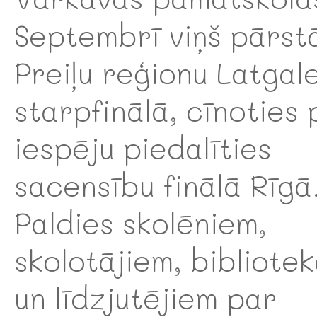
Septembrī viņš pārst
Preiļu reģionu Latgal
starpfinālā, cīnoties 
iespēju piedalīties
sacensību finālā Rīgā
Paldies skolēniem,
skolotājiem, bibliote
un līdzjutējiem par