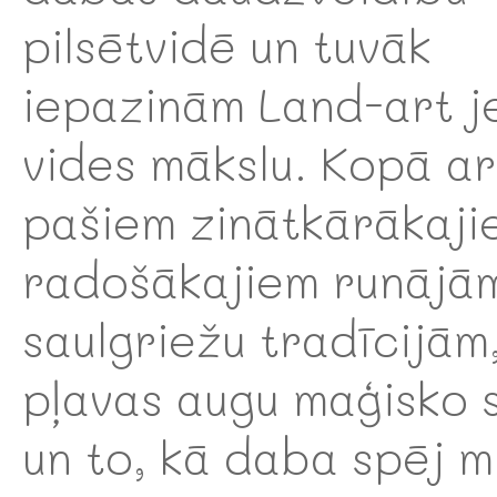
pilsētvidē un tuvāk
iepazinām Land-art j
vides mākslu. Kopā ar
pašiem zinātkārākaji
radošākajiem runājā
saulgriežu tradīcijām
pļavas augu maģisko 
un to, kā daba spēj m