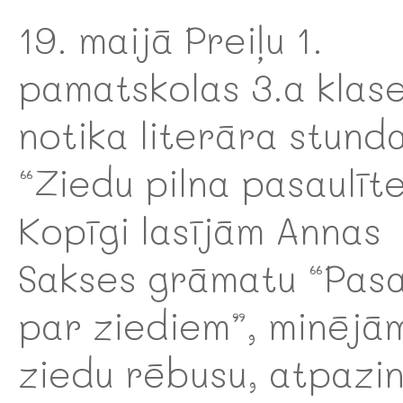
19. maijā Preiļu 1.
pamatskolas 3.a klase
notika literāra stund
“Ziedu pilna pasaulīte
Kopīgi lasījām Annas
Sakses grāmatu “Pas
par ziediem”, minējā
ziedu rēbusu, atpazi