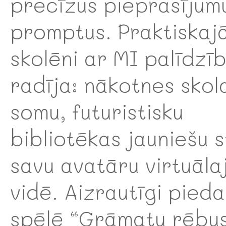
precīzus pieprasījum
promptus. Praktiskaj
skolēni ar MI palīdzī
radīja: nākotnes skol
somu, futuristisku
bibliotēkas jauniešu st
savu avatāru virtuāla
vidē. Aizrautīgi pieda
spēlē “Grāmatu rēbus