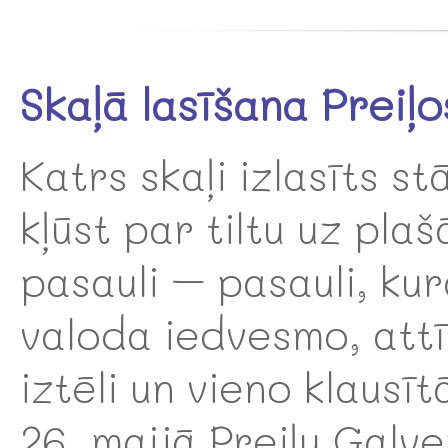
Skaļā lasīšana Preiļo
Katrs skaļi izlasīts st
kļūst par tiltu uz plaš
pasauli – pasauli, ku
valoda iedvesmo, att
iztēli un vieno klausīt
26. maijā Preiļu Galv