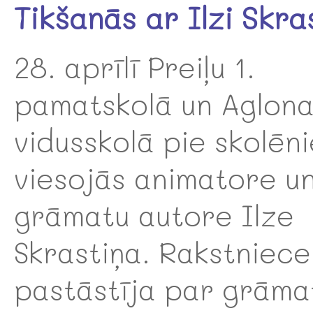
Tikšanās ar Ilzi Skra
28. aprīlī Preiļu 1.
pamatskolā un Aglon
vidusskolā pie skolēn
viesojās animatore u
grāmatu autore Ilze
Skrastiņa. Rakstniece
pastāstīja par grāma