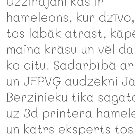
Uzzinājām kas ir
hameleons, kur dzīvo,
tos labāk atrast, kāp
maina krāsu un vēl d
ko citu. Sadarbībā a
un JEPVĢ audzēkni Jā
Bērzinieku tika sagat
uz 3d printera hamel
un katrs eksperts tos