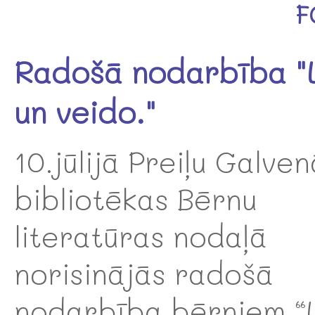
F
Radošā nodarbība "
un veido."
10.jūlijā Preiļu Galve
bibliotēkas Bērnu
literatūras nodaļā
norisinājās radošā
nodarbība bērniem “