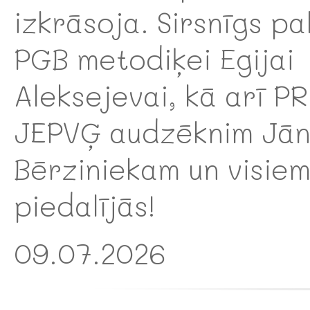
izkrāsoja. Sirsnīgs pa
PGB metodiķei Egijai
Aleksejevai, kā arī P
JEPVĢ audzēknim Jān
Bērziniekam un visiem
piedalījās!
09.07.2026