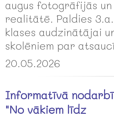
augus fotogrāfijās un
realitātē. Paldies 3.a.
klases audzinātājai u
skolēniem par atsauc
20.05.2026
Informatīvā nodarb
"No vākiem līdz