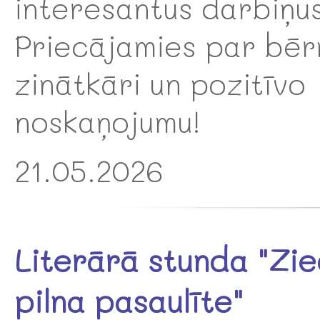
interesantus darbiņus
Priecājamies par bēr
zinātkāri un pozitīvo
noskaņojumu!
21.05.2026
Literārā stunda "Zi
pilna pasaulīte"