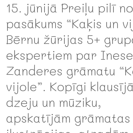
15. jūnijā Preiļu pilī n
pasākums “Kaķis un vi
Bērnu žūrijas 5+ grup
ekspertiem par Inese
Zanderes grāmatu “K
vijole”. Kopīgi klausīj
dzeju un mūziku,
apskatījām grāmatas