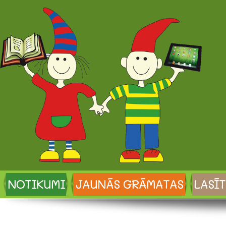
NOTIKUMI
JAUNĀS GRĀMATAS
LASĪT