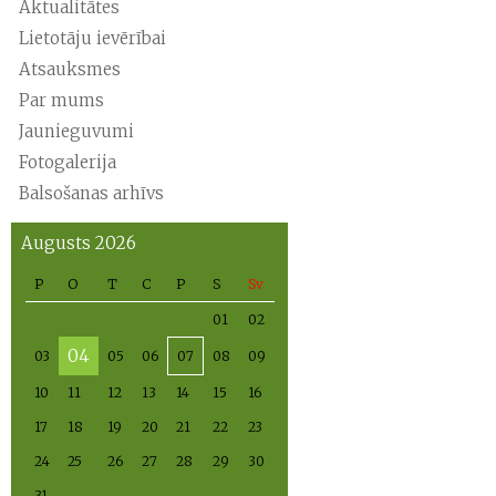
Aktualitātes
Lietotāju ievērībai
Atsauksmes
Par mums
Jaunieguvumi
Fotogalerija
Balsošanas arhīvs
Augusts 2026
P
O
T
C
P
S
Sv
01
02
04
03
05
06
07
08
09
10
11
12
13
14
15
16
17
18
19
20
21
22
23
24
25
26
27
28
29
30
31