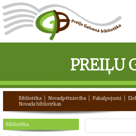
PREIĻU 
Bibliotēka
Novadpētniecība
Pakalpojumi
Ele
Novada bibliotēkas
Bibliotēka