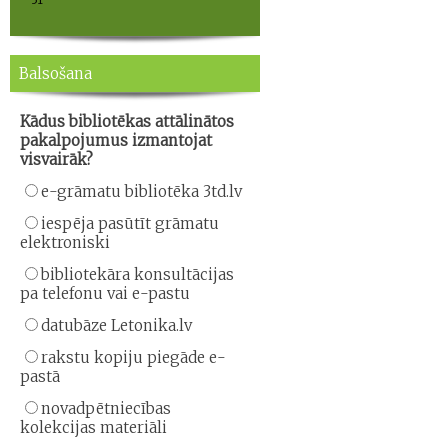
Balsošana
Kādus bibliotēkas attālinātos
pakalpojumus izmantojat
visvairāk?
e-grāmatu bibliotēka 3td.lv
iespēja pasūtīt grāmatu
elektroniski
bibliotekāra konsultācijas
pa telefonu vai e-pastu
datubāze Letonika.lv
rakstu kopiju piegāde e-
pastā
novadpētniecības
kolekcijas materiāli