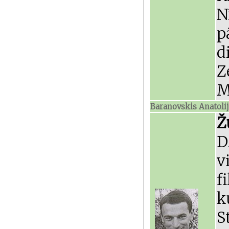
N
p
d
Z
M
Baranovskis Anatoli
Ž
D
v
f
k
S