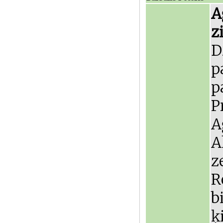
A
z
D
p
p
P
A
A
z
R
b
ķ