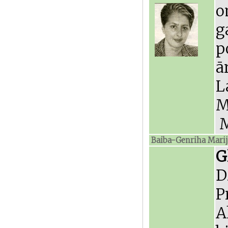
o
g
p
ā
L
M
M
Baiba-Genriha Mari
G
D
P
A