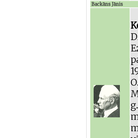
Backāns Jānis
K
D
E
p
1
O
M
g
m
m