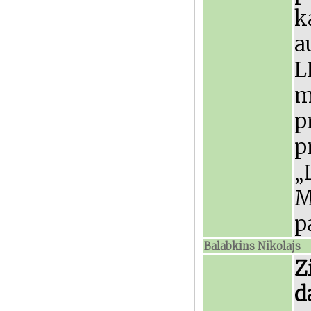
k
a
L
m
p
p
„
M
p
Balabkins Nikolajs
Z
d