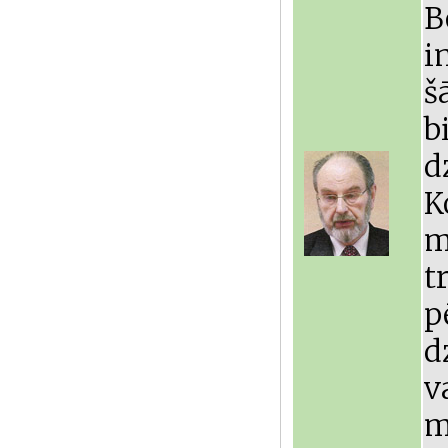
B
i
š
b
d
K
m
t
p
d
v
m