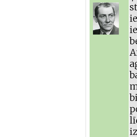
s
i
i
b
A
a
b
m
b
p
l
i