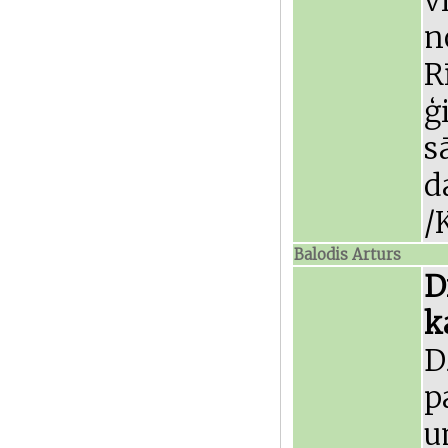
v
n
R
ģ
s
d
/
Balodis Arturs
D
k
D
p
u