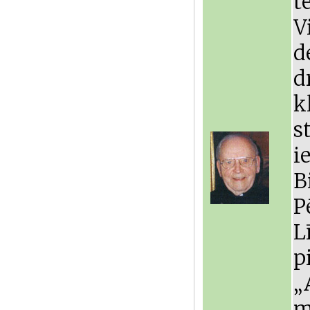
t
V
d
d
k
s
i
B
P
L
p
„
m