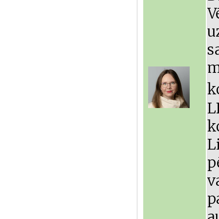
V
u
m
k
L
k
L
p
v
p
a