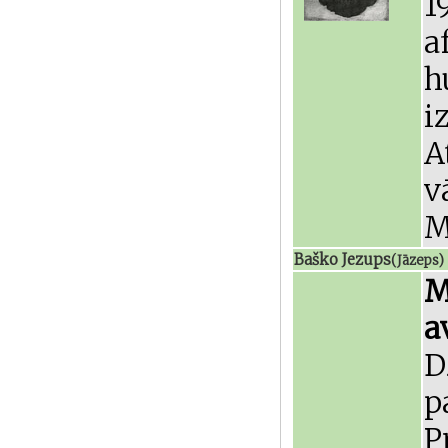
1
a
h
i
A
M
Baško Jezups
(
Jāzeps)
M
a
D
p
P