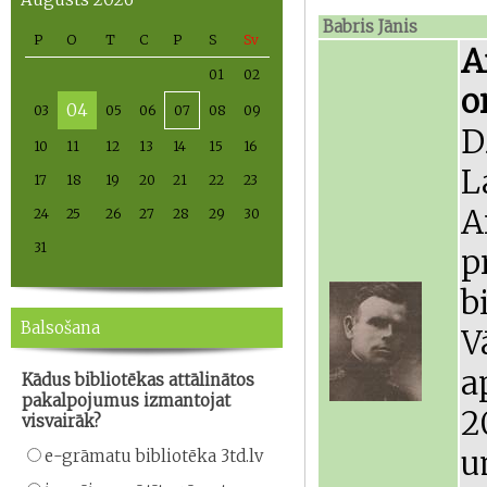
Babris Jānis
P
O
T
C
P
S
Sv
A
01
02
o
04
03
05
06
07
08
09
D
10
11
12
13
14
15
16
L
17
18
19
20
21
22
23
A
24
25
26
27
28
29
30
31
p
b
Balsošana
V
a
Kādus bibliotēkas attālinātos
pakalpojumus izmantojat
2
visvairāk?
u
e-grāmatu bibliotēka 3td.lv