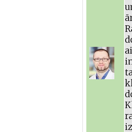
u
ā
R
d
a
i
t
k
d
K
r
i