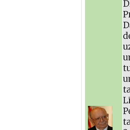
D
P
D
d
u
u
t
u
t
L
P
t