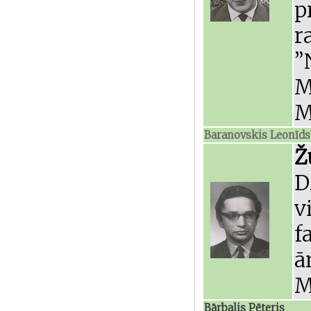
p
r
”
M
M
Baranovskis Leonīds
Ž
D
v
f
ā
M
Bārbalis Pēteris