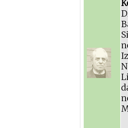
K
D
B
S
n
I
N
L
M