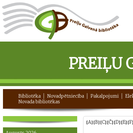
PREIĻU 
Bibliotēka
Novadpētniecība
Pakalpojumi
Ele
Novada bibliotēkas
A
B
C
Č
D
E
F
[
] [
] [
] [
] [
] [
] [
Augusts 2026