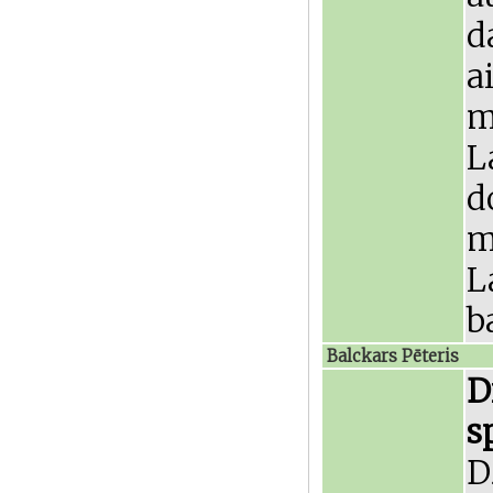
d
a
m
L
d
m
L
b
Balckars Pēteris
D
s
D