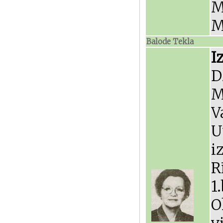
M
M
Balode Tekla
I
D
M
V
U
i
R
1
O