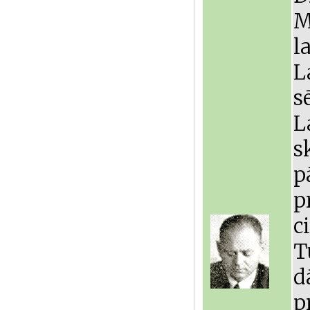
M
l
L
s
L
s
p
p
c
T
d
p