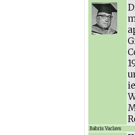
D
m
a
G
C
1
u
i
W
M
R
Babris Vaclavs