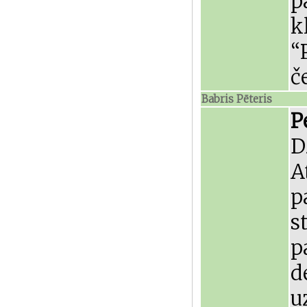
p
k
“
č
Babris Pēteris
P
D
A
p
s
p
d
u