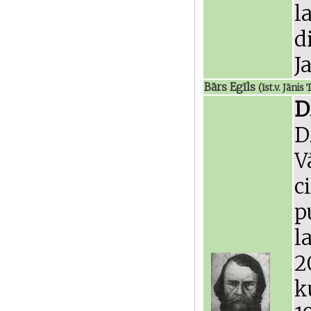
l
d
J
Bārs Egīls
(īst.v. Jānis
D
D
V
c
p
l
2
k