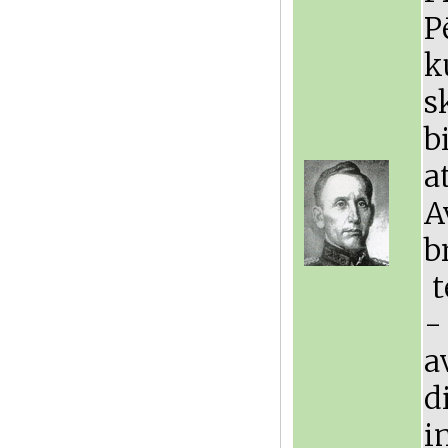
P
k
s
b
a
b
t
-
a
d
i