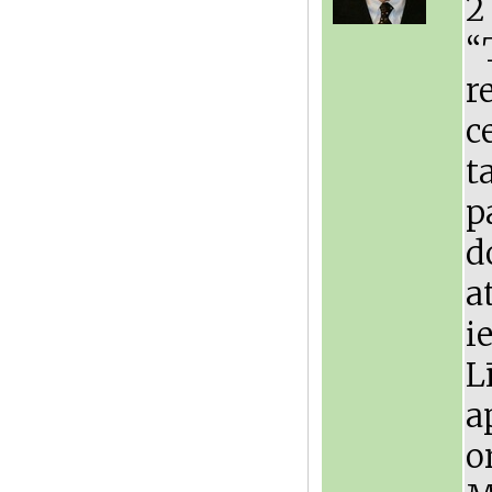
2
“
r
c
t
p
d
a
i
L
a
o