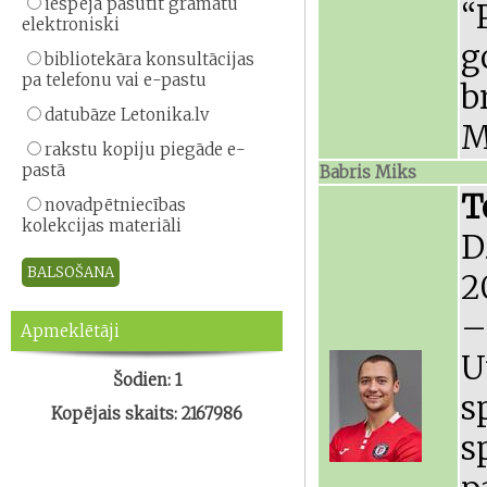
iespēja pasūtīt grāmatu
“
elektroniski
g
bibliotekāra konsultācijas
pa telefonu vai e-pastu
b
datubāze Letonika.lv
M
rakstu kopiju piegāde e-
pastā
Babris Miks
T
novadpētniecības
kolekcijas materiāli
D
2
–
Apmeklētāji
U
Šodien: 1
s
Kopējais skaits: 2167986
s