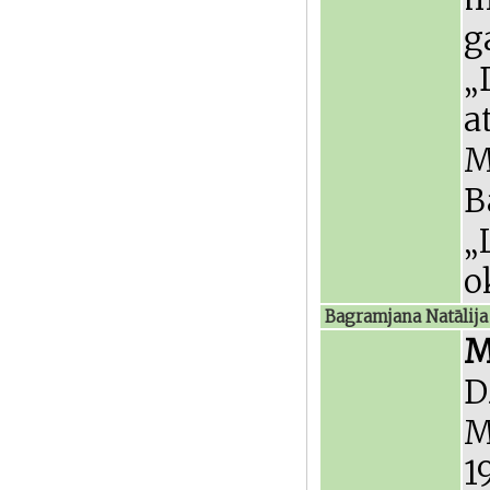
g
„
a
M
B
„
o
Bagramjana Natālija
M
D
M
1