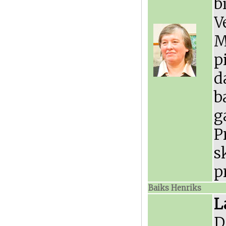
b
V
M
p
d
b
g
P
s
p
Baiks Henriks
L
D