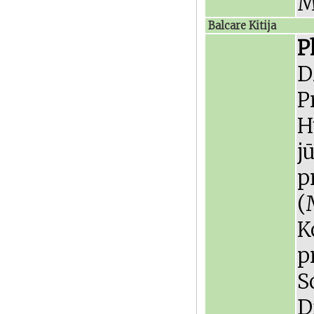
M
Balcare Kitija
P
D
P
H
j
p
(
K
p
S
D