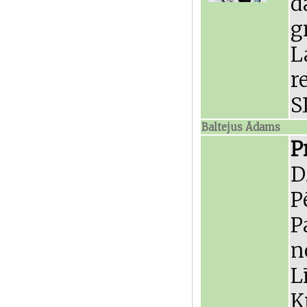
d
g
L
r
S
Baltejus Ādams
P
D
P
P
n
L
K