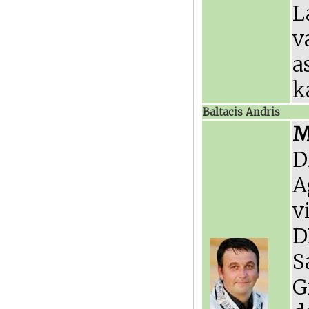
L
v
a
k
Baltacis Andris
M
D
A
v
D
S
G