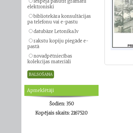
iespēja pasūtīt grāmatu
elektroniski
bibliotekāra konsultācijas
pa telefonu vai e-pastu
datubāze Letonika.lv
rakstu kopiju piegāde e-
pastā
novadpētniecības
kolekcijas materiāli
Apmeklētāji
Šodien: 350
Kopējais skaits: 2167520