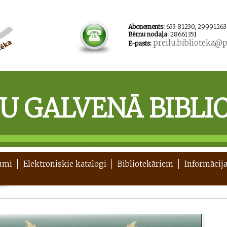
Abonements:
653 81230, 29991263
Bērnu nodaļa:
28661351
preilu.biblioteka@pr
E-pasts:
ĻU GALVENĀ BIBLI
umi
Elektroniskie katalogi
Bibliotekāriem
Informācija