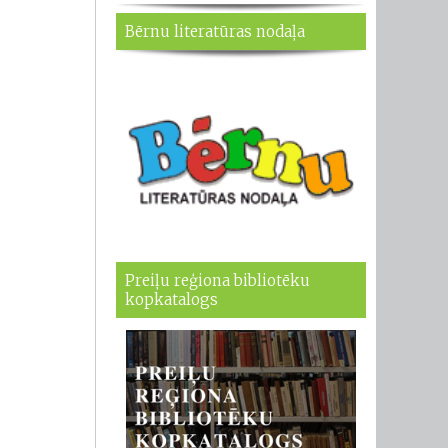
Bērnu literatūras nodaļa
Preiļu reģiona bibliotēku
kopkatalogs