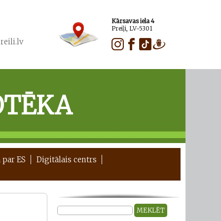
Kārsavas iela 4
Preiļi, LV-5301
eili.lv
OTĒKA
 par ES
Digitālais centrs