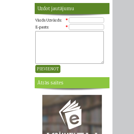
Uzdot jautājumu
Vārds Uzvārds:
*
E-pasts:
*
Ātrās saites