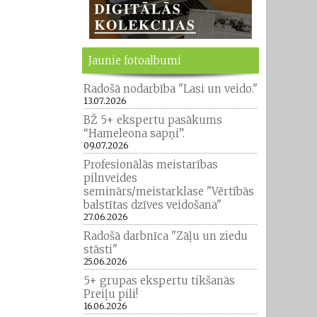
Jaunie fotoalbumi
Radošā nodarbība "Lasi un veido."
13.07.2026
BŽ 5+ ekspertu pasākums
“Hameleona sapņi”.
09.07.2026
Profesionālās meistarības
pilnveides
seminārs/meistarklase "Vērtībās
balstītas dzīves veidošana"
27.06.2026
Radošā darbnīca "Zāļu un ziedu
stāsti"
25.06.2026
5+ grupas ekspertu tikšanās
Preiļu pili!
16.06.2026