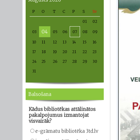
P
O
T
C
P
S
Sv
01
02
04
03
05
06
07
08
09
10
11
12
13
14
15
16
17
18
19
20
21
22
23
24
25
26
27
28
29
30
31
Balsošana
Kādus bibliotēkas attālinātos
pakalpojumus izmantojat
visvairāk?
e-grāmatu bibliotēka 3td.lv