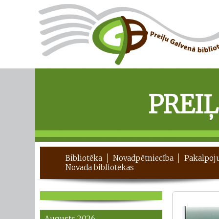
PREI
Bibliotēka
Novadpētniecība
Pakalpoj
Novada bibliotēkas
Augusts 2026