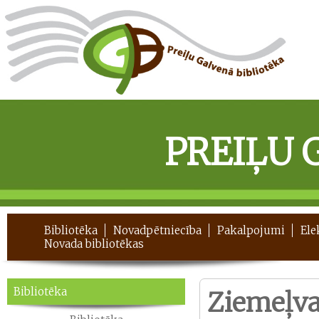
PREIĻU 
Bibliotēka
Novadpētniecība
Pakalpojumi
Ele
Novada bibliotēkas
Bibliotēka
Ziemeļva