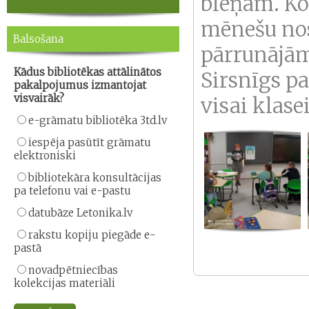
blēņām. Ko
mēnešu no
Balsošana
pārrunājām
Kādus bibliotēkas attālinātos
Sirsnīgs pa
pakalpojumus izmantojat
visvairāk?
visai klas
e-grāmatu bibliotēka 3td.lv
iespēja pasūtīt grāmatu
elektroniski
bibliotekāra konsultācijas
pa telefonu vai e-pastu
datubāze Letonika.lv
rakstu kopiju piegāde e-
pastā
novadpētniecības
kolekcijas materiāli