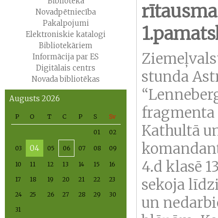
Bibliotēka
rītausma
Novadpētniecība
Pakalpojumi
1.pamatsk
Elektroniskie katalogi
Bibliotekāriem
Ziemeļvals
Informācija par ES
Digitālais centrs
stunda Ast
Novada bibliotēkas
“Lenneberg
Augusts 2026
fragmenta “
P
O
T
C
P
S
Sv
Kathultā u
01
02
komandanti
04
03
05
06
07
08
09
4.d klasē 1
10
11
12
13
14
15
16
17
18
19
20
21
22
23
sekoja līd
24
25
26
27
28
29
30
un nedarbie
31