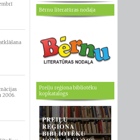
cembrī
Bērnu literatūras nodaļa
 atklāšana
Preiļu reģiona bibliotēku
mācijas
kopkatalogs
u 2006.