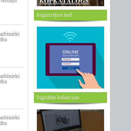
 Vērdiņu
Registrējies šeit!
darbinieki
lību
darbinieki
lību
Digitālās kolekcijas
darbinieki
lību