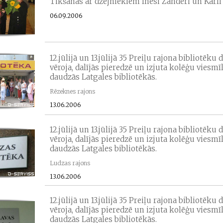
Tikšanās ar dzejniekiem Inesi Zanderi un Kārli
06.09.2006
12.jūlijā un 13.jūlijā 35 Preiļu rajona bibliotēku 
vēroja, dalījās pieredzē un izjuta kolēģu viesmī
daudzās Latgales bibliotēkās.
Rēzeknes rajons
13.06.2006
12.jūlijā un 13.jūlijā 35 Preiļu rajona bibliotēku 
vēroja, dalījās pieredzē un izjuta kolēģu viesmī
daudzās Latgales bibliotēkās.
Ludzas rajons
13.06.2006
12.jūlijā un 13.jūlijā 35 Preiļu rajona bibliotēku 
vēroja, dalījās pieredzē un izjuta kolēģu viesmī
daudzās Latgales bibliotēkās.