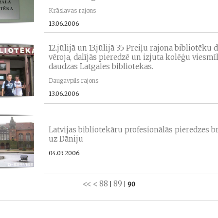
Krāslavas rajons
13.06.2006
12.jūlijā un 13.jūlijā 35 Preiļu rajona bibliotēku 
vēroja, dalījās pieredzē un izjuta kolēģu viesmī
daudzās Latgales bibliotēkās.
Daugavpils rajons
13.06.2006
Latvijas bibliotekāru profesionālās pieredzes b
uz Dāniju
04.03.2006
<<
<
88
89
|
|
90