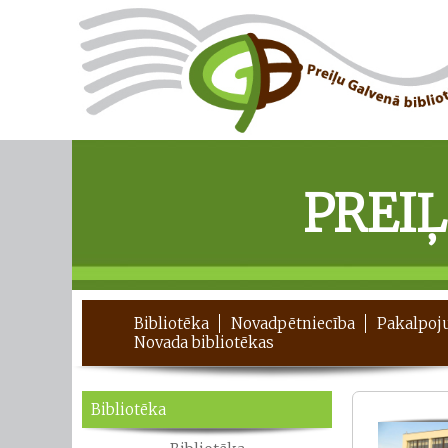
PREI
Bibliotēka
Novadpētniecība
Pakalpoj
Novada bibliotēkas
Bibliotēka