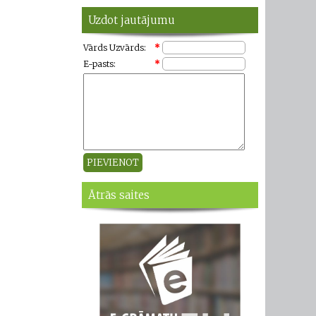
Uzdot jautājumu
Vārds Uzvārds:
*
E-pasts:
*
Ātrās saites