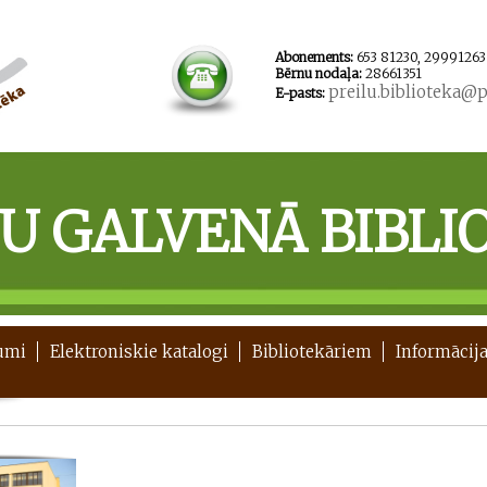
Abonements:
653 81230, 29991263
Bērnu nodaļa:
28661351
preilu.biblioteka@pr
E-pasts:
ĻU GALVENĀ BIBLI
umi
Elektroniskie katalogi
Bibliotekāriem
Informācija