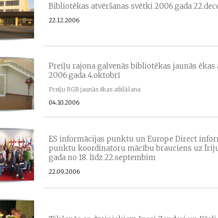
Bibliotēkas atvēršanas svētki 2006.gada 22.de
22.12.2006
Preiļu rajona galvenās bibliotēkas jaunās ēkas
2006.gada 4.oktobrī
Preiļu RGB jaunās ēkas atklāšana
04.10.2006
ES informācijas punktu un Europe Direct infor
punktu koordinatoru mācību brauciens uz Īrij
gada no 18. līdz 22.septembim
22.09.2006