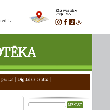
Kārsavas iela 4
Preiļi, LV-5301
eili.lv
OTĒKA
 par ES
Digitālais centrs