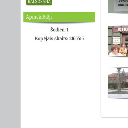
Apmeklētāji
Šodien: 1
Kopējais skaits: 2165515