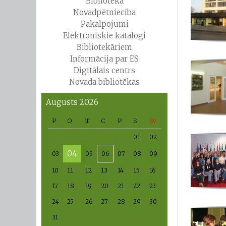
Bibliotēka
Novadpētniecība
Pakalpojumi
Elektroniskie katalogi
Bibliotekāriem
Informācija par ES
Digitālais centrs
Novada bibliotēkas
Augusts 2026
P
O
T
C
P
S
Sv
01
02
04
03
05
06
07
08
09
10
11
12
13
14
15
16
17
18
19
20
21
22
23
24
25
26
27
28
29
30
31