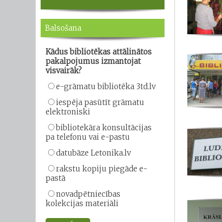
Balsošana
Kādus bibliotēkas attālinātos
pakalpojumus izmantojat
visvairāk?
e-grāmatu bibliotēka 3td.lv
iespēja pasūtīt grāmatu
elektroniski
bibliotekāra konsultācijas
pa telefonu vai e-pastu
datubāze Letonika.lv
rakstu kopiju piegāde e-
pastā
novadpētniecības
kolekcijas materiāli