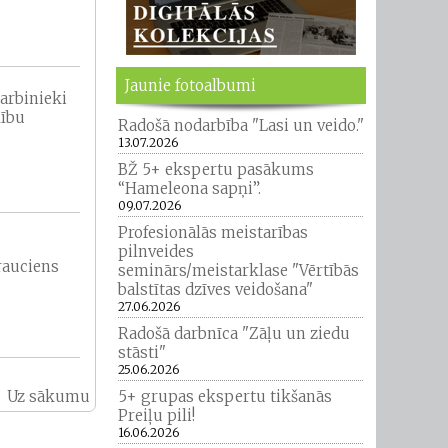
Jaunie fotoalbumi
darbinieki
lību
Radošā nodarbība "Lasi un veido."
13.07.2026
BŽ 5+ ekspertu pasākums
“Hameleona sapņi”.
09.07.2026
Profesionālās meistarības
pilnveides
rauciens
seminārs/meistarklase "Vērtībās
balstītas dzīves veidošana"
27.06.2026
Radošā darbnīca "Zāļu un ziedu
stāsti"
25.06.2026
5+ grupas ekspertu tikšanās
Uz sākumu
Preiļu pili!
16.06.2026