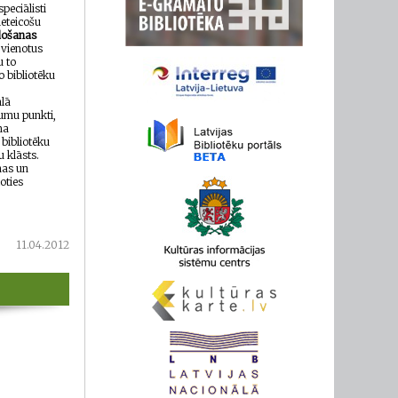
peciālisti
eteicošu
došanas
 vienotus
u to
o bibliotēku
lā
kumu punkti,
ma
ī
bibliotēku
u klāsts.
nas un
oties
11.04.2012