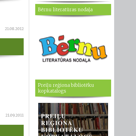
Bērnu literatūras nodaļa
21.08.2012
Preiļu reģiona bibliotēku
kopkatalogs
21.09.2011