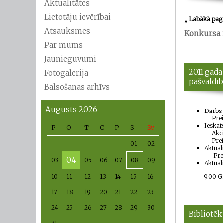
Aktualitātes
Lietotāju ievērībai
„ Labākā paga
Atsauksmes
Konkursa
Par mums
Jaunieguvumi
2011.gada
Fotogalerija
pašvaldī
Balsošanas arhīvs
Augusts 2026
Darbs 
Pre
Ieskat
P
O
T
C
P
S
Sv
Akc
Pre
01
02
Aktual
Pre
04
03
05
06
07
08
09
Aktual
10
11
12
13
14
15
16
9.00 Grā
17
18
19
20
21
22
23
24
25
26
27
28
29
30
Bibliotēk
31