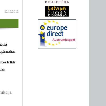
12.10.2012
mbris)
lapā izceltas
nbox.lv
līdz
ūdzu
rukcija