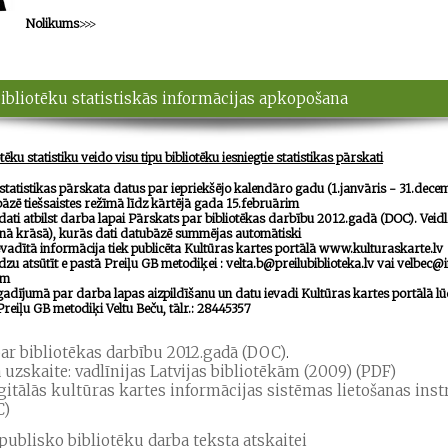
Nolikums
>>>
bibliotēku statistiskās informācijas apkopošana
tēku statistiku veido visu tipu bibliotēku iesniegtie statistikas pārskati
 statistikas pārskata datus par iepriekšējo kalendāro gadu (1.janvāris - 31.dece
bāzē tiešsaistes režīmā līdz kārtējā gada
15.februārim
ati atbilst darba lapai
Pārskats par bibliotēkas darbību 2012.gadā (DOC)
. Veid
nā krāsā), kurās dati datubāzē summējas automātiski
vadītā informācija tiek publicēta Kultūras kartes portālā
www.kulturaskarte.lv
ūdzu
atsūtīt
e pastā Preiļu GB metodiķei :
velta.b@preilubiblioteka.lv
vai
velbec@i
im
adījumā par darba lapas aizpildīšanu un datu ievadi Kultūras kartes portālā l
Preiļu GB metodiķi Veltu Beču, tālr.: 28445357
ar bibliotēkas darbību 2012.gadā (DOC)
.
ā uzskaite: vadlīnijas Latvijas bibliotēkām (2009) (PDF)
igitālās kultūras kartes informācijas sistēmas lietošanas inst
C)
publisko bibliotēku darba teksta atskaitei