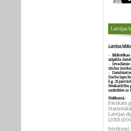
Latvijas 
Latvijas biblio
-
Bibliotēkas
aizpilda datu
-
Ievadāmie d
rindas (sarka
-
Datubāzē ie
Darba lapu l
š.g. 25.janvār
Neskaidrību g
sazināties ar 
Pielikumā :
Pārskats p
Statistisk
Latvijas d
(2013) (DO
Ieteikumi 