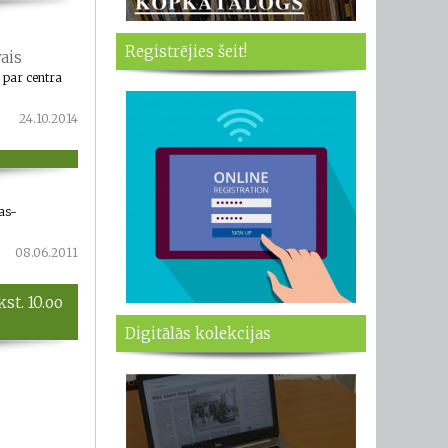
Registrējies šeit!
ais
u par centra
24.10.2014
as-
08.06.2011
st. 10.oo
Digitālās kolekcijas