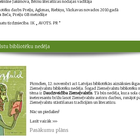
helmīne Jakimova, Bērnu literatūras nodaļas vadītāja
liotēku darbs Preiļu, Aglonas, Riebiņu, Vārkavas novados
2010.gadā
ta Beča, Preiļu GB metodiķe
tu tirdzniecība. IK „ AVOTS. PR ”
stu bibliotēku nedēļa
Pirmdien, 12. novembrī arī Latvijas bibliotēkās aizsāksies ikga
Ziemeļvalstu bibliotēku nedēļa. Šogad Ziemeļvalstu bibliotēku 
tēma ir
Daudzveidība Ziemeļvalstīs
. Tā būs nedēļa, kura sola
ineteresantu brīžu lasot Ziemeļvalstu autoru darbus, runājot p
Ziemeļvalstu stāstīšanas tradīcijām un literatūru.
Nāc un piedalies!
Lasīt vairāk >>>
Pasākumu plāns