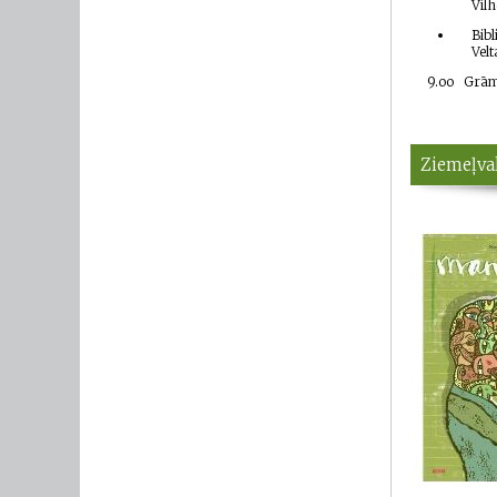
Vil
Bib
Vel
9.oo
Grāma
Ziemeļval