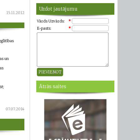
Uzdot jautājumu
15.11.2012
Vārds Uzvārds:
*
E-pasts:
*
zglītības
as un
as
Ātrās saites
tē;
07.07.2014