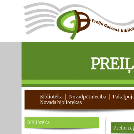
PREI
Bibliotēka
Novadpētniecība
Pakalpoj
Novada bibliotēkas
Bibliotēka
Preiļu r