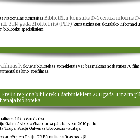
Bibliotēku konsultatīvā centra informatīv
jas Nacionālās bibliotēkas
r.11, 2014.gada 21.oktobris) (PDF)
, kurā uzzināsiet aktuālāko informācij
 bibliotēku speciālistiem.
filmas.lv
ikviens bibliotēkas apmeklētājs var bez maksas noskatīties 70 film
kumentālais kino, spēlfilmas.
Preiļu reģiona bibliotēku darbiniekiem 2011.gada 11.martā plk
lvenajā bibliotēkā
ualitātes bibliotēku darbā.
iļu Galvenās bibliotēkas darba pārskats par 2010.gadu
ita Trūpa, Preiļu Galvenās bibliotēkas vadītāja
bs ar bērniem Preiļu GB Bērnu literatūras nodaļā