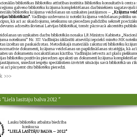
nālās bibliotēkas Bibliotēku attīstības institūta Bibliotēku konsultatīvā centra s
reģionu galveno bibliotēku krājuma komplektēšanas darbiniekiem sagatavojuši i
eriālu bibliotēku krājuma veidošanas un uzsk
aites jautājumos – „
Krājuma vei
vijas bibliotēkām”
.
Vadlīniju uzdevums
ir noteikt krājuma veidošanas politiku un
ncipus, kā arī ar skaidrojumu,
ieteikumu un pieredzes palīdzību sekmēt precīzāk
Izdevums adresēts
ikvienai Latvijas bibliotēkai, tomēr pārsvarā akcentēts publisk
ošanas un uzskaites darbu bibliotēkās nosaka
LR Ministru Kabineta „Nacionā
ājuma noteikumi” Nr. 317.
Vadlīnijās izklāstīti atsevišķi iepriekš minēto MK notei
etas izceltas un paskaidrotas. Metodiskajā materiālā raksturoti bibliotēku krāju
 normatīvie dokumenti, krājuma veidošanas un papildināšanas stratēģija, kā ar
ites un
dokumentu norakstīšanas kārtība.
Vadlīnijās ietverts arī plašs pielikum
ijas bibliotēku pozitīvās pieredzes apraksti un
dokumenti krājuma komplektēša
 jautājumos,
sniedzot iespēju speciālistiem izvērtēt situāciju savā bibliotēkā un rīk
 vai arī pārņemt citu bibliotēku pieredzi.
āk >>>
"Lielā lasītāju balva 2012 "
Lauku bibliotēku atbalsta biedrība
konkursa
“LIELĀ LASĪTĀJU BALVA – 2012”