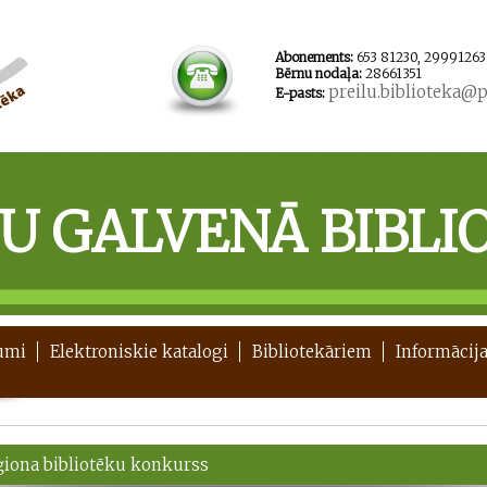
Abonements:
653 81230, 29991263
Bērnu nodaļa:
28661351
preilu.biblioteka@pr
E-pasts:
ĻU GALVENĀ BIBLI
umi
Elektroniskie katalogi
Bibliotekāriem
Informācija
eģiona bibliotēku konkurss