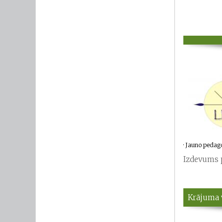
·
Jauno pedago
Izdevums 
Krājuma v