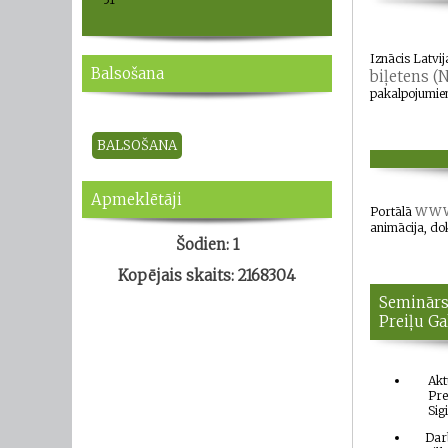
Iznācis Latvi
Balsošana
biļetens (N
pakalpojumiem
Apmeklētāji
www.
Portālā
animācija, do
Šodien: 1
Kopējais skaits: 2168304
Seminārs 
Preiļu Ga
Akt
Pre
Sig
Dar