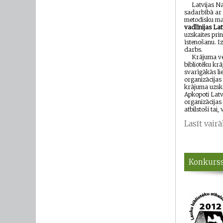
Latvijas Nacio
sadarbībā ar 
metodisku mat
vadlīnijas Lat
uzskaites pri
īstenošanu. 
darbs.
Krājuma veid
bibliotēku kr
svarīgākās li
organizācijas
krājuma uzska
Apkopoti Latv
organizācijas
atbilstoši tai,
Lasīt vair
Konkurss 