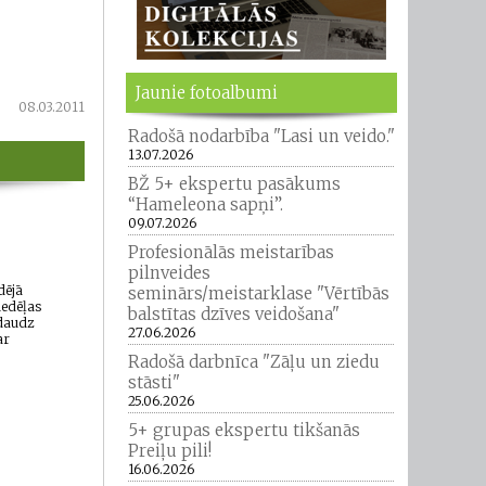
Jaunie fotoalbumi
08.03.2011
Radošā nodarbība "Lasi un veido."
13.07.2026
BŽ 5+ ekspertu pasākums
“Hameleona sapņi”.
09.07.2026
Profesionālās meistarības
pilnveides
dējā
seminārs/meistarklase "Vērtībās
nedēļas
balstītas dzīves veidošana"
 daudz
27.06.2026
ar
Radošā darbnīca "Zāļu un ziedu
stāsti"
25.06.2026
5+ grupas ekspertu tikšanās
Preiļu pili!
16.06.2026