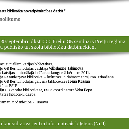
sta bibliotēka novadpētniecības darbā ”
 nolikums
 30.septembrī plkst.10.00 Preiļu GB seminārs Preiļu reģiona
bu publisko un skolu bibliotēku darbiniekiem
ar jauniešiem Vācijas bibliotēkās,
iļu GB Bērnu nodaļas vadītāja
Vilhelmīne
Jakimova
s Latvijas nacionālajā lasīšanas kongresā bērniem 2011.
ija Pasaule t@vā bibliotēkā – kultūras un dabas
mantojuma izzināšana,
iļu GB Bērnu nodaļas galvenā bibliotekāre
Irēna Krasnā
itātes ESIP,
iļu GB vecākā bibliotekāre, ESIP koordinatore
Velta Popa
itātes bibliotēku darbā
matu tirdzniecība - Jumava
u konsultatīvā centra informatīvais biļetens (Nr.11)