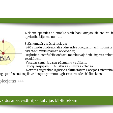
Aicinam iepazīties ar jaunāko biedrības Latvijas Bibliotekāru i
apvienība biļetena numuru.
Šajā numurā varēsiet lasīt par:
·
240 stundu profesionālās pilnveides programmas Informācij
bibliotēku zinību pamati aprobāciju;
·
Izglītības iestāžu bibliotekāru mācību vajadzību izpētes anket
rezultātiem;
·
Vasaras semināru par pārmaiņu vadīšanu;
·
Studiju iespējām LKA Latvijas Kultūras koledžā;
·
Nozares augstākās izglītības aktualitātēm Latvijas Universitā
gu profesionālās pilnveides programmu Izglītības iestādes bibliotekārs.
pieejams >>>
eidošanas vadlīnijas Latvijas bibliotēkam