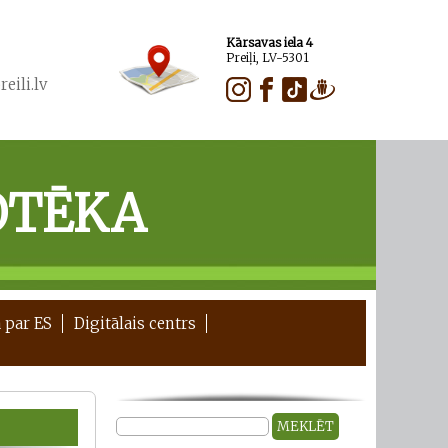
Kārsavas iela 4
Preiļi, LV-5301
eili.lv
OTĒKA
 par ES
Digitālais centrs