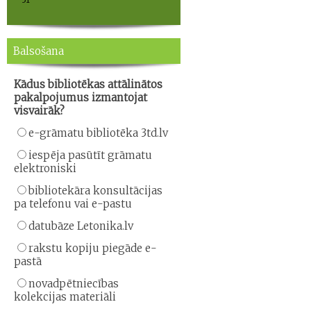
Balsošana
Kādus bibliotēkas attālinātos
pakalpojumus izmantojat
visvairāk?
e-grāmatu bibliotēka 3td.lv
iespēja pasūtīt grāmatu
elektroniski
bibliotekāra konsultācijas
pa telefonu vai e-pastu
datubāze Letonika.lv
rakstu kopiju piegāde e-
pastā
novadpētniecības
kolekcijas materiāli