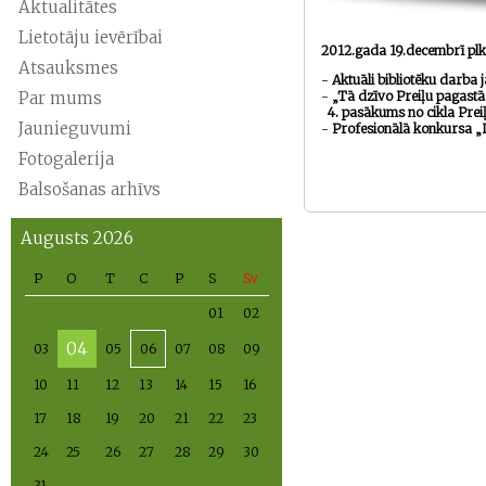
Aktualitātes
Lietotāju ievērībai
2012.gada 19.decembrī plk
Atsauksmes
-
Aktuāli bibliotēku darba 
Par mums
-
„
Tā dzīvo Preiļu pagastā 
4. pasākums no cikla Prei
Jaunieguvumi
-
Profesionālā konkursa „
Fotogalerija
Balsošanas arhīvs
Augusts 2026
P
O
T
C
P
S
Sv
01
02
04
03
05
06
07
08
09
10
11
12
13
14
15
16
17
18
19
20
21
22
23
24
25
26
27
28
29
30
31