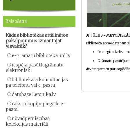
Balsošana
Kādus bibliotēkas attālinātos
31. JŪLIJS - METODISKĀ
pakalpojumus izmantojat
Bibliotēka apmeklētājiem sl
visvairāk?
Izsniegtos izdevumu
e-grāmatu bibliotēka 3td.lv
Grāmatu pasūtījumu
iespēja pasūtīt grāmatu
Atvainojamies par sagādāt
elektroniski
bibliotekāra konsultācijas
pa telefonu vai e-pastu
datubāze Letonika.lv
rakstu kopiju piegāde e-
pastā
novadpētniecības
kolekcijas materiāli