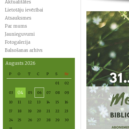
Aktualitātes
Lietotāju ievērībai
Atsauksmes
Par mums
Jaunieguvumi
Fotogalerija
Balsošanas arhīvs
Augusts 2026
P
O
T
C
P
S
Sv
01
02
04
03
05
06
07
08
09
10
11
12
13
14
15
16
17
18
19
20
21
22
23
24
25
26
27
28
29
30
31