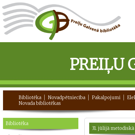
PREIĻU 
Bibliotēka
Novadpētniecība
Pakalpojumi
Ele
Novada bibliotēkas
Bibliotēka
31. jūlijā metodiskā