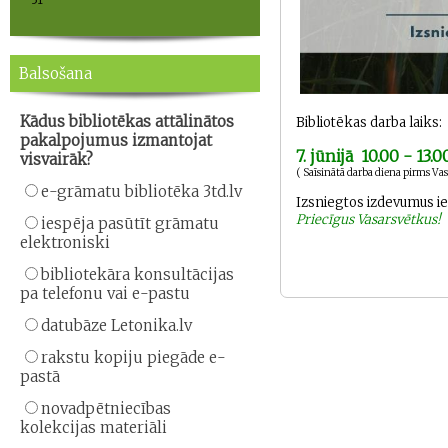
Balsošana
Kādus bibliotēkas attālinātos
Bibliotēkas darba laiks:
pakalpojumus izmantojat
7. jūnijā 10.00 - 13.0
visvairāk?
( Saīsinātā darba diena pirms V
e-grāmatu bibliotēka 3td.lv
Izsniegtos izdevumus i
Priecīgus Vasarsvētkus!
iespēja pasūtīt grāmatu
elektroniski
bibliotekāra konsultācijas
pa telefonu vai e-pastu
datubāze Letonika.lv
rakstu kopiju piegāde e-
pastā
novadpētniecības
kolekcijas materiāli