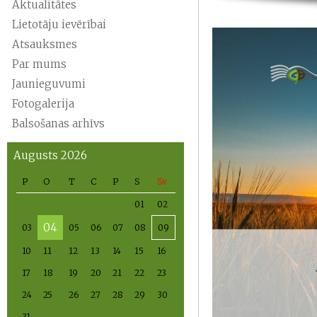
Aktualitātes
Lietotāju ievērībai
Atsauksmes
Par mums
Jaunieguvumi
Fotogalerija
Balsošanas arhīvs
Augusts 2026
P
O
T
C
P
S
Sv
01
02
04
03
05
06
07
08
09
10
11
12
13
14
15
16
17
18
19
20
21
22
23
24
25
26
27
28
29
30
31