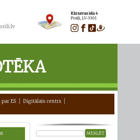
Kārsavas iela 4
Preiļi, LV-5301
eili.lv
OTĒKA
 par ES
Digitālais centrs
as