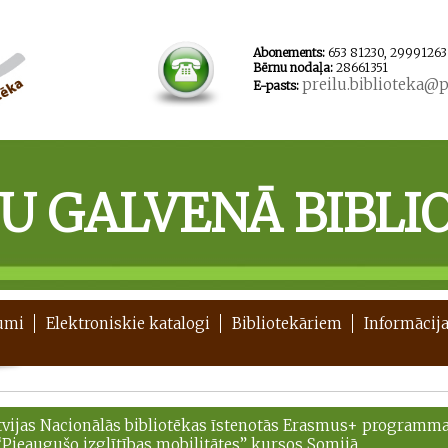
Abonements:
653 81230, 29991263
Bērnu nodaļa:
28661351
preilu.biblioteka@pr
E-pasts:
ĻU GALVENĀ BIBLI
umi
Elektroniskie katalogi
Bibliotekāriem
Informācija
tvijas Nacionālās bibliotēkas īstenotās Erasmus+ programm
“Pieaugušo izglītības mobilitātes” kursos Somijā