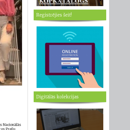
Registrējies šeit!
Digitālās kolekcijas
jas Nacionālās
ros Preiļu