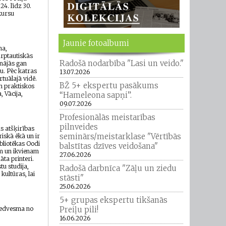
24. līdz 30.
 kursu
Jaunie fotoalbumi
na,
arptautiskās
Radošā nodarbība "Lasi un veido."
inājās gan
u. Pēc katras
13.07.2026
rtuālajā vidē.
BŽ 5+ ekspertu pasākums
un praktiskos
, Vācija,
“Hameleona sapņi”.
09.07.2026
Profesionālās meistarības
pilnveides
as atšķirības
seminārs/meistarklase "Vērtībās
riskā ēkā un ir
bliotēkas Oodi
balstītas dzīves veidošana"
em un ikvienam
27.06.2026
āta printeri.
tu studija,
Radošā darbnīca "Zāļu un ziedu
kultūras, lai
stāsti"
25.06.2026
5+ grupas ekspertu tikšanās
Preiļu pili!
 iedvesma no
16.06.2026