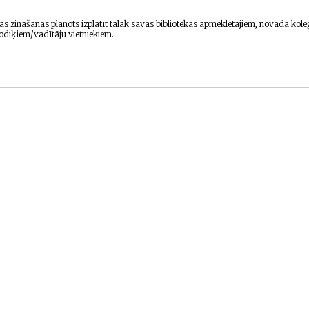
s zināšanas plānots izplatīt tālāk savas bibliotēkas apmeklētājiem, novada kolē
todiķiem/vadītāju vietniekiem.