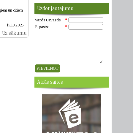
Uzdot jautājumu
ģiem un citiem
Vārds Uzvārds:
*
15.10.2025
E-pasts:
*
Uz sākumu
Ātrās saites