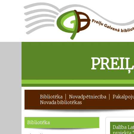
PREI
Bibliotēka
Novadpētniecība
Pakalpoj
Novada bibliotēkas
Bibliotēka
Dalība La
projekta 