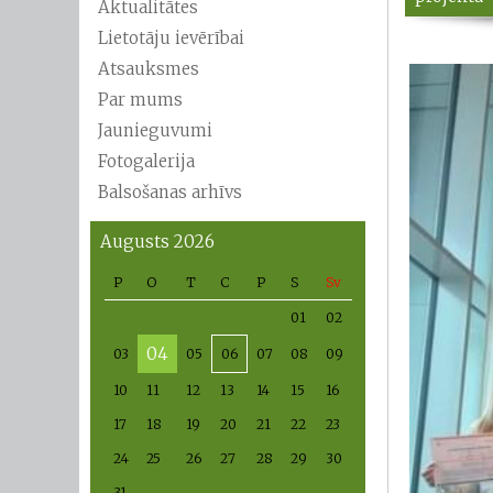
Aktualitātes
Lietotāju ievērībai
Atsauksmes
Par mums
Jaunieguvumi
Fotogalerija
Balsošanas arhīvs
Augusts 2026
P
O
T
C
P
S
Sv
01
02
04
03
05
06
07
08
09
10
11
12
13
14
15
16
17
18
19
20
21
22
23
24
25
26
27
28
29
30
31