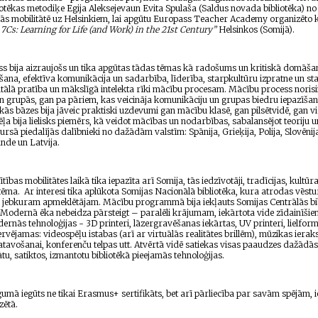
otēkas metodiķe Egija Aleksejevaun Evita Spulaša (Saldus novada bibliotēka) no 
s mobilitātē uz Helsinkiem, lai apgūtu Europass Teacher Academy organizēto
7Cs: Learning for Life (and Work) in the 21st Century”
Helsinkos (Somijā).
s bija aizraujošs un tika apgūtas tādas tēmas kā radošums un kritiskā domāša
ana, efektīva komunikācija un sadarbība, līderība, starpkultūru izpratne un st
gitālā pratība un mākslīgā intelekta rīki mācību procesam. Mācību process noris
an grupās, gan pa pāriem, kas veicināja komunikāciju un grupas biedru iepazīšan
kās bāzes bija jāveic praktiski uzdevumi gan mācību klasē, gan pilsētvidē, gan vi
ļa bija lielisks piemērs, kā veidot mācības un nodarbības, sabalansējot teoriju 
sā piedalījās dalībnieki no dažādām valstīm: Spānija, Grieķija, Polija, Slovēnija
ande un Latvija.
tības mobilitātes laikā tika iepazīta arī Somija, tās iedzīvotāji, tradīcijas, kultūr
ēma. Ar interesi tika aplūkota Somijas Nacionālā bibliotēka, kura atrodas vēstu
a jebkuram apmeklētājam. Mācību programmā bija iekļauts Somijas Centrālās bi
Modernā ēka nebeidza pārsteigt – paralēli krājumam, iekārtota vide zīdainīši
rnās tehnoloģijas - 3D printeri, lāzergravēšanas iekārtas, UV printeri, lielform
ervējamas: videospēļu istabas (arī ar virtuālās realitātes brillēm), mūzikas ieraks
atavošanai, konferenču telpas utt. Atvērtā vidē satiekas visas paaudzes dažādās 
nātu, satiktos, izmantotu bibliotēkā pieejamās tehnoloģijas.
umā iegūts ne tikai Erasmus+ sertifikāts, bet arī pārliecība par savām spējām,
zētā.