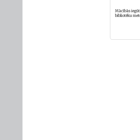
Mācībās iegūtā
bibliotēku me