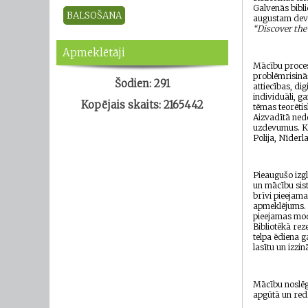
Galvenās bibli
augustam devā
“Discover the 
Apmeklētāji
Mācību proces
problēmrisināš
Šodien: 291
attiecības, di
individuāli, g
Kopējais skaits: 2165442
tēmas teorētis
Aizvadītā nedē
uzdevumus. Kur
Polija, Nīderl
Pieaugušo izglī
un mācību sist
brīvi pieejam
apmeklējums. 
pieejamas mode
Bibliotēkā rez
telpa ēdiena g
lasītu un izzi
Mācību noslēg
apgūtā un red