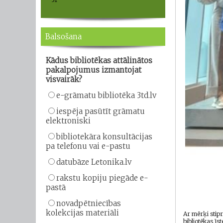
Balsošana
Kādus bibliotēkas attālinātos
pakalpojumus izmantojat
visvairāk?
e-grāmatu bibliotēka 3td.lv
iespēja pasūtīt grāmatu
elektroniski
bibliotekāra konsultācijas
pa telefonu vai e-pastu
datubāze Letonika.lv
rakstu kopiju piegāde e-
pastā
novadpētniecības
kolekcijas materiāli
Ar mērķi stipr
bibliotēkas ī