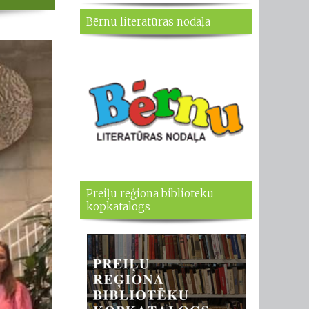
Bērnu literatūras nodaļa
Preiļu reģiona bibliotēku
kopkatalogs