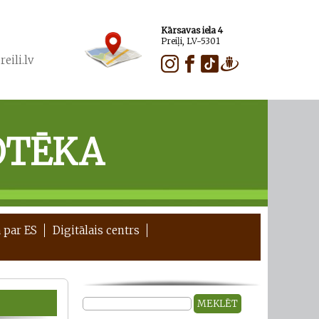
Kārsavas iela 4
Preiļi, LV-5301
eili.lv
OTĒKA
 par ES
Digitālais centrs