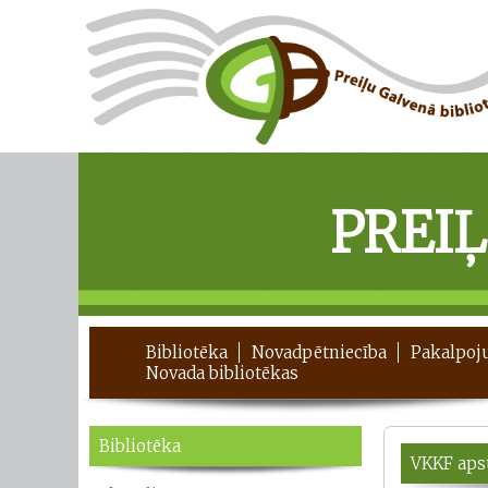
PREI
Bibliotēka
Novadpētniecība
Pakalpoj
Novada bibliotēkas
Bibliotēka
VKKF apst