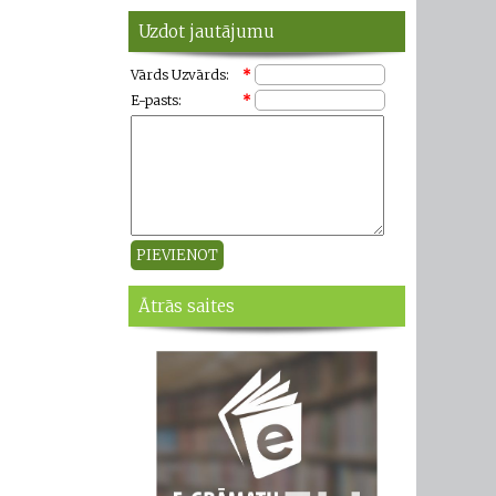
Uzdot jautājumu
Vārds Uzvārds:
*
E-pasts:
*
Ātrās saites