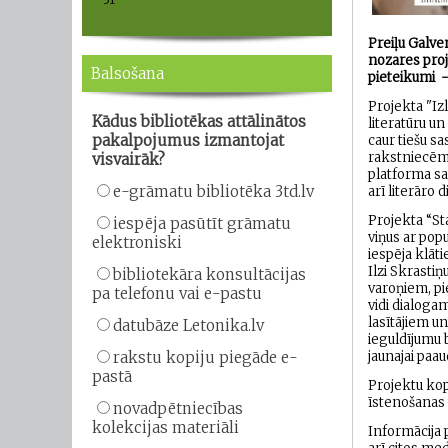
Preiļu Galven
nozares proj
Balsošana
pieteikumi -
Projekta "Izl
Kādus bibliotēkas attālinātos
literatūru un
pakalpojumus izmantojat
caur tiešu sa
rakstniecēm:
visvairāk?
platforma sa
e-grāmatu bibliotēka 3td.lv
arī literāro 
Projekta “St
iespēja pasūtīt grāmatu
viņus ar pop
elektroniski
iespēja klāt
Ilzi Skrastiņ
bibliotekāra konsultācijas
varoņiem, pi
pa telefonu vai e-pastu
vidi dialoga
lasītājiem u
datubāze Letonika.lv
ieguldījumu 
rakstu kopiju piegāde e-
jaunajai paau
pastā
Projektu kop
īstenošanas 
novadpētniecības
kolekcijas materiāli
Informācija 