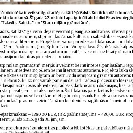
ā bibliotēka ir veiksmīgi startējusi kārtējā Valsts Kultūrkapitāla fonda L
ektu konkursā. Šī gada 22. oktobrī apstiprināti abi bibliotēkas iesniegti
 “Izlasīts. Satikts.” un “Starp mīļām grāmatām” .
asīts. Satikts." galvenā ideja ir veicināt pieaugušo auditorijas interesi par
 mūsdienu autoriem, stiprinot lasīšanas kultūru un sabiedrības iesaisti k
skarsmi ar literātiem. Projekta ietvaros paredzētas tikšanās ar trim latv
 Dženu Andersoni, Janu Egli un Lauru Vinogradovu. Šīs tikšanās kalpos
vstarpējam dialogam starp autoru un lasītāju, veicinot ne tikai grāmatu l
diskusiju un kultūras pieredzes apmaiņu.
arp mīļām grāmatām” mērķis ir veicināt bērnu interesi par lasīšanu, iep
ulāriem un iedvesmojošiem bērnu literatūras autoriem. Projekta laikā 
ienē tikties ar trim spilgtām un bērnu vidū iemīļotām grāmatu autorēm: E
u un Baibu Zīli, uzzinot vairāk par viņu daiļradi, radošo procesu un literār
edāvājot aizraujošas aktivitātes, radošās darbnīcas un diskusijas, kas ra
m starp lasītājiem un rakstniekiem. Šīs tikšanās paredzētas kā iedvesm
n pamudinājums vēl vairāk iemīlēt grāmatu pasauli. Projekta norises sn
bērnu lasītprasmes veicināšanā un kultūrvides bagātināšanā, tuvinot lit
dzei.
ējās izmaksas – 1880,00 EUR, t.sk. pašfinansējums – 480,00 EUR. Pro
termiņš līdz 2026. gada 30. jūnijam.
par projektu pasākumiem tiks publicēta bibliotēkas un pašvaldības māja