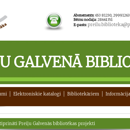
Abonements:
653 81230, 29991263
Bērnu nodaļa:
28661351
preilu.biblioteka@pr
E-pasts:
ĻU GALVENĀ BIBLI
umi
Elektroniskie katalogi
Bibliotekāriem
Informācija
iprināti Preiļu Galvenās bibliotēkas projekti