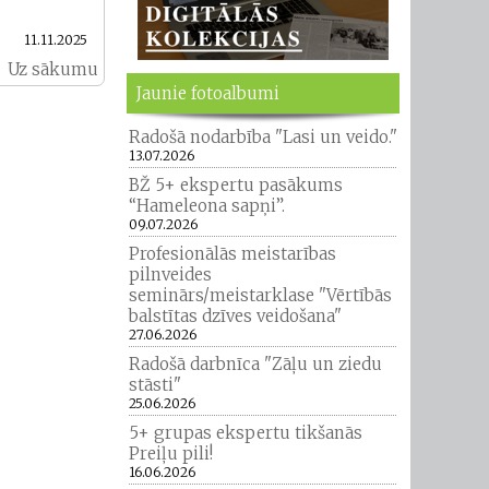
11.11.2025
Uz sākumu
Jaunie fotoalbumi
Radošā nodarbība "Lasi un veido."
13.07.2026
BŽ 5+ ekspertu pasākums
“Hameleona sapņi”.
09.07.2026
Profesionālās meistarības
pilnveides
seminārs/meistarklase "Vērtībās
balstītas dzīves veidošana"
27.06.2026
Radošā darbnīca "Zāļu un ziedu
stāsti"
25.06.2026
5+ grupas ekspertu tikšanās
Preiļu pili!
16.06.2026