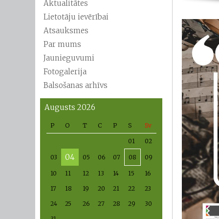
Aktualitātes
Lietotāju ievērībai
Atsauksmes
Par mums
Jaunieguvumi
Fotogalerija
Balsošanas arhīvs
Augusts 2026
P
O
T
C
P
S
Sv
01
02
04
03
05
06
07
08
09
10
11
12
13
14
15
16
17
18
19
20
21
22
23
24
25
26
27
28
29
30
31