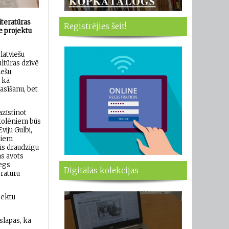
iteratūras
Registrējies šeit!
e projektu
 latviešu
ultūras dzīvē
iešu
 kā
asīšanu, bet
azīstinot
skolēniem būs
viju Gulbi,
ajiem
dīs draudzīgu
as avots
iegs
Digitālās kolekcijas
eratūru
jektu
slapās, kā