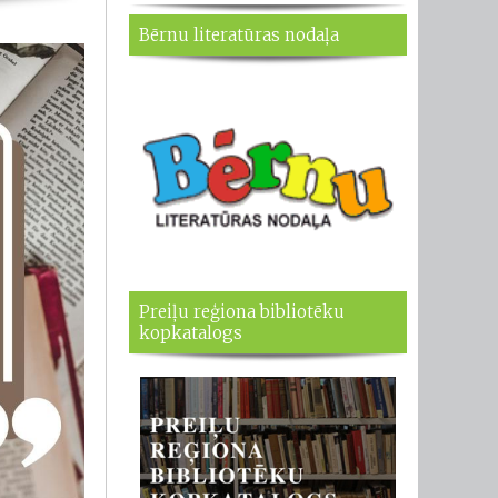
Bērnu literatūras nodaļa
Preiļu reģiona bibliotēku
kopkatalogs