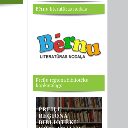
Bērnu literatūras nodaļa
Preiļu reģiona bibliotēku
kopkatalogs