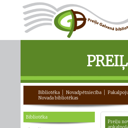
PREI
Bibliotēka
Novadpētniecība
Pakalpoj
Novada bibliotēkas
Bibliotēka
Preiļu no
apkalpoš