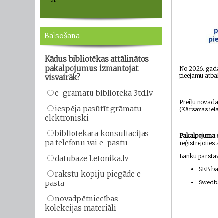
Balsošana
Kādus bibliotēkas attālinātos
pakalpojumus izmantojat
No 2026. gada 
pieejamu atbal
visvairāk?
e-grāmatu bibliotēka 3td.lv
Preiļu novada
iespēja pasūtīt grāmatu
(Kārsavas iela
elektroniski
bibliotekāra konsultācijas
Pakalpojuma s
pa telefonu vai e-pastu
reģistrējotie
Banku pārstāv
datubāze Letonika.lv
SEB ba
rakstu kopiju piegāde e-
pastā
Swedb
novadpētniecības
kolekcijas materiāli