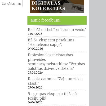
Uz sākumu
Jaunie fotoalbumi
Radošā nodarbība "Lasi un veido."
13.07.2026
BŽ 5+ ekspertu pasākums
“Hameleona sapņi”.
09.07.2026
Profesionālās meistarības
pilnveides
seminārs/meistarklase "Vērtībās
balstītas dzīves veidošana"
27.06.2026
Radošā darbnīca "Zāļu un ziedu
stāsti"
25.06.2026
5+ grupas ekspertu tikšanās
Preiļu pili!
16.06.2026