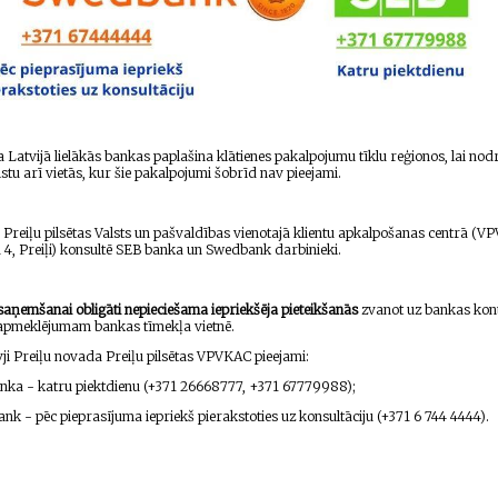
Latvijā lielākās bankas paplašina klātienes pakalpojumu tīklu reģionos, lai nod
stu arī vietās, kur šie pakalpojumi šobrīd nav pieejami.
 Preiļu pilsētas Valsts un pašvaldības vienotajā klientu apkalpošanas centrā (V
 4, Preiļi) konsultē SEB banka un Swedbank darbinieki.
aņemšanai obligāti nepieciešama iepriekšēja pieteikšanās
zvanot uz bankas kont
s apmeklējumam bankas tīmekļa vietnē.
ji Preiļu novada Preiļu pilsētas VPVKAC pieejami:
nka - katru piektdienu (+371 26668777, +371 67779988);
ank -
pēc pieprasījuma iepriekš pierakstoties uz konsultāciju
(+371 6 744 4444).