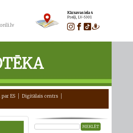
Kārsavas iela 4
Preiļi, LV-5301
eili.lv
OTĒKA
 par ES
Digitālais centrs