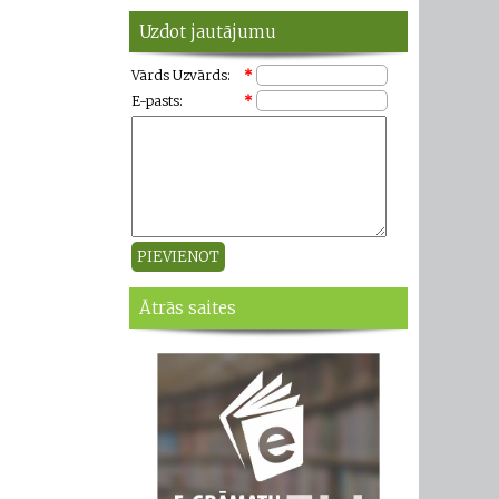
Uzdot jautājumu
Vārds Uzvārds:
*
E-pasts:
*
Ātrās saites