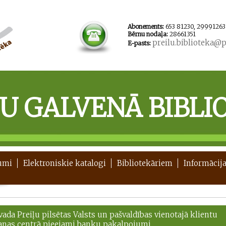
Abonements:
653 81230, 29991263
Bērnu nodaļa:
28661351
preilu.biblioteka@pr
E-pasts:
ĻU GALVENĀ BIBLI
umi
Elektroniskie katalogi
Bibliotekāriem
Informācija
vada Preiļu pilsētas Valsts un pašvaldības vienotajā klientu
anas centrā pieejami banku pakalpojumi