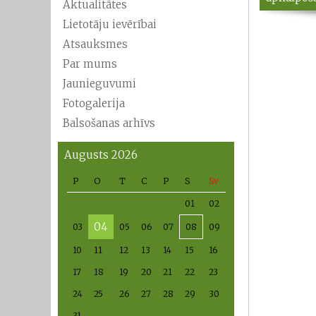
Aktualitātes
Lietotāju ievērībai
Atsauksmes
Par mums
Jaunieguvumi
Fotogalerija
Balsošanas arhīvs
Augusts 2026
P
O
T
C
P
S
Sv
01
02
04
03
05
06
07
08
09
10
11
12
13
14
15
16
17
18
19
20
21
22
23
24
25
26
27
28
29
30
31