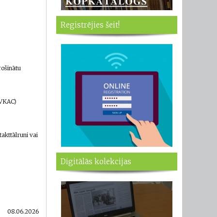
Registrējies šeit!
rošinātu
PVKAC)
akttālruni vai
Digitālās kolekcijas
08.06.2026