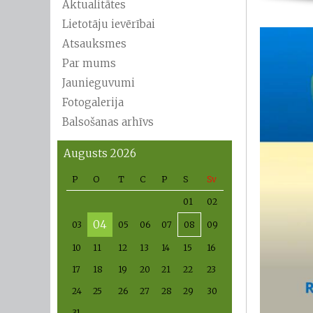
Aktualitātes
Lietotāju ievērībai
Atsauksmes
Par mums
Jaunieguvumi
Fotogalerija
Balsošanas arhīvs
Augusts 2026
P
O
T
C
P
S
Sv
01
02
04
03
05
06
07
08
09
10
11
12
13
14
15
16
17
18
19
20
21
22
23
24
25
26
27
28
29
30
31