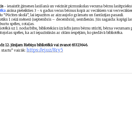
is
- iesaistīt ģimenes lasīšanā un veicināt pirmsskolas vecuma bērnu lasītprieku
tēka
aicina pieteikties 3 - 4 gadus vecus bērnus kopā ar vecākiem vai vecvecākie
u “Pūcītes skolā”, lai iepazītos ar aizraujošo grāmatu un fantāzijas pasauli.
iks 1 reizi mēnesī (septembris – decembris), sestdienās. Jūs sagaida: kopīgi las
 burtu spēles, rotaļas.
liotēkā uz 1. nodarbību, bibliotekārs izrādīs jums bērnu stūrīti, bērna vecumam
lītojošas spēles, ka arī iepazīstinās ar citām iespējām, ko piedāvā bibliotēka.
īdz 12. jūnijam Riebiņu bibliotēkā vai zvanot 65323646.
https://ej.uz/8ry5
startu” vairāk: