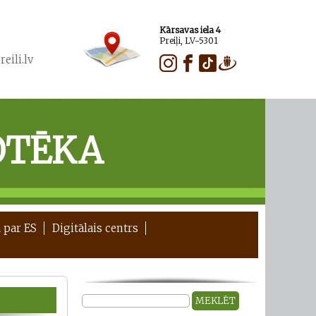
Kārsavas iela 4
Preiļi, LV-5301
eili.lv
OTĒKA
 par ES
Digitālais centrs