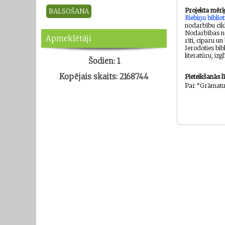
Projekta mērķ
Riebiņu biblio
nodarbību cikl
Nodarbības not
Apmeklētāji
rīti, ciparu un
Ierodoties bib
literatūru, izg
Šodien: 1
Kopējais skaits: 2168744
Pieteikšanās l
Par “Grāmatu 