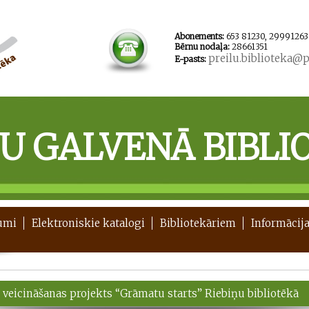
Abonements:
653 81230, 29991263
Bērnu nodaļa:
28661351
preilu.biblioteka@pr
E-pasts:
ĻU GALVENĀ BIBLI
umi
Elektroniskie katalogi
Bibliotekāriem
Informācija
 veicināšanas projekts “Grāmatu starts” Riebiņu bibliotēkā