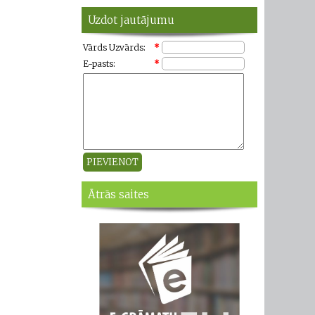
Uzdot jautājumu
Vārds Uzvārds:
*
E-pasts:
*
Ātrās saites