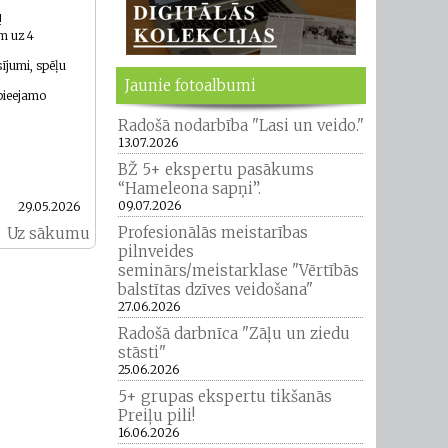
!
m uz 4
ījumi, spēļu
Jaunie fotoalbumi
 pieejamo
Radošā nodarbība "Lasi un veido."
13.07.2026
BŽ 5+ ekspertu pasākums
“Hameleona sapņi”.
09.07.2026
29.05.2026
Profesionālās meistarības
Uz sākumu
pilnveides
seminārs/meistarklase "Vērtībās
balstītas dzīves veidošana"
27.06.2026
Radošā darbnīca "Zāļu un ziedu
stāsti"
25.06.2026
5+ grupas ekspertu tikšanās
Preiļu pili!
16.06.2026