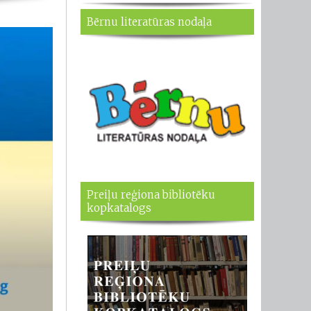
Bērnu literatūras nodaļa
Preiļu reģiona bibliotēku
kopkatalogs