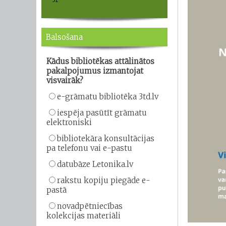
Balsošana
Kādus bibliotēkas attālinātos
pakalpojumus izmantojat
visvairāk?
e-grāmatu bibliotēka 3td.lv
iespēja pasūtīt grāmatu
elektroniski
bibliotekāra konsultācijas
pa telefonu vai e-pastu
datubāze Letonika.lv
rakstu kopiju piegāde e-
pastā
novadpētniecības
kolekcijas materiāli