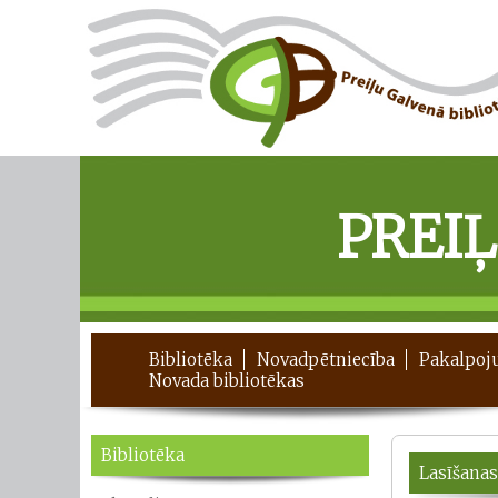
PREI
Bibliotēka
Novadpētniecība
Pakalpoj
Novada bibliotēkas
Bibliotēka
Lasīšanas