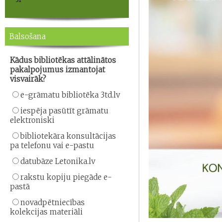
Balsošana
Kādus bibliotēkas attālinātos
pakalpojumus izmantojat
visvairāk?
e-grāmatu bibliotēka 3td.lv
iespēja pasūtīt grāmatu
elektroniski
bibliotekāra konsultācijas
pa telefonu vai e-pastu
datubāze Letonika.lv
rakstu kopiju piegāde e-
pastā
novadpētniecības
kolekcijas materiāli