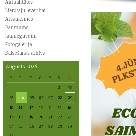
Aktualitātes
Lietotāju ievērībai
Atsauksmes
Par mums
Jaunieguvumi
Fotogalerija
Balsošanas arhīvs
Augusts 2026
P
O
T
C
P
S
Sv
01
02
04
03
05
06
07
08
09
10
11
12
13
14
15
16
17
18
19
20
21
22
23
24
25
26
27
28
29
30
31