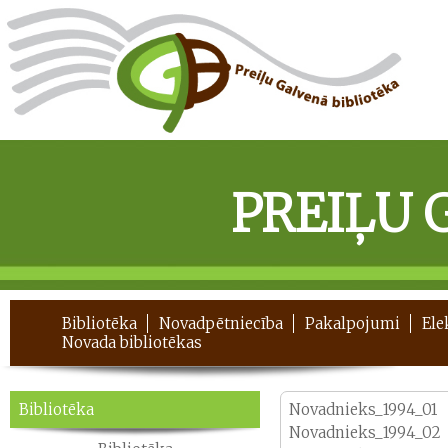
PREIĻU 
Bibliotēka
Novadpētniecība
Pakalpojumi
Ele
Novada bibliotēkas
Bibliotēka
Novadnieks_1994_01
Novadnieks_1994_02