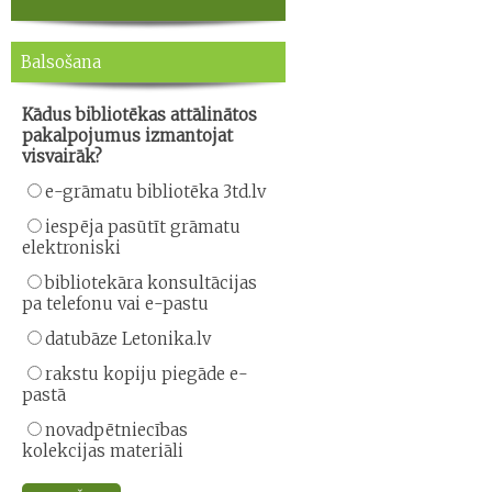
Balsošana
Kādus bibliotēkas attālinātos
pakalpojumus izmantojat
visvairāk?
e-grāmatu bibliotēka 3td.lv
iespēja pasūtīt grāmatu
elektroniski
bibliotekāra konsultācijas
pa telefonu vai e-pastu
datubāze Letonika.lv
rakstu kopiju piegāde e-
pastā
novadpētniecības
kolekcijas materiāli