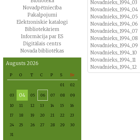
Bibliotēka
Novadnieks_1994_03
Novadpētniecība
Novadnieks_1994_04
Pakalpojumi
Novadnieks_1994_05
Elektroniskie katalogi
Novadnieks_1994_06
Bibliotekāriem
Novadnieks_1994_07
Informācija par ES
Novadnieks_1994_08
Digitālais centrs
Novadnieks_1994_09
Novada bibliotēkas
Novadnieks_1994_10
Novadnieks_1994_11
Augusts 2026
Novadnieks_1994_12
P
O
T
C
P
S
Sv
01
02
04
03
05
06
07
08
09
10
11
12
13
14
15
16
17
18
19
20
21
22
23
24
25
26
27
28
29
30
31