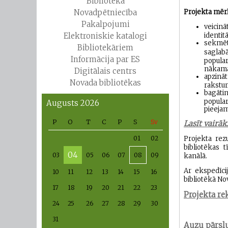
Bibliotēka
Novadpētniecība
Projekta mērķ
Pakalpojumi
veicinā
Elektroniskie katalogi
identit
sekmēt 
Bibliotekāriem
saglabā
Informācija par ES
popular
nākama
Digitālais centrs
apzināt
Novada bibliotēkas
rakstur
bagātin
popular
Augusts 2026
pieejam
P
O
T
C
P
S
Sv
Lasīt vairā
01
02
Projekta rez
bibliotēkas 
04
03
05
06
07
08
09
kanālā.
Ar ekspedīcij
10
11
12
13
14
15
16
bibliotēkā No
17
18
19
20
21
22
23
Projekta r
24
25
26
27
28
29
30
31
Auzu pārslu