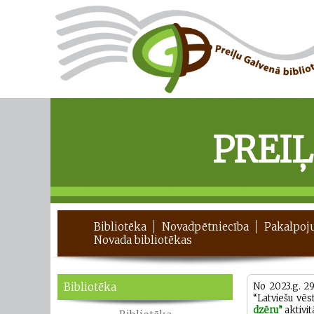
PREI
Bibliotēka
Novadpētniecība
Pakalpoj
Novada bibliotēkas
Bibliotēka
No 2023.g. 2
“Latviešu vē
dzēru”
aktivit