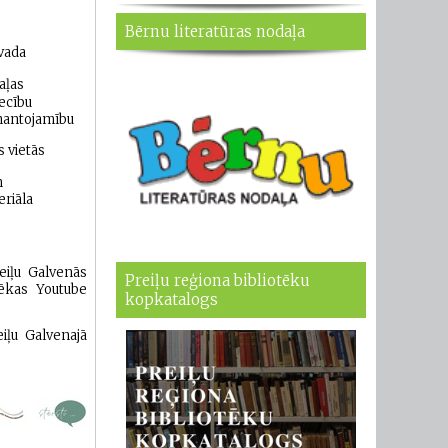
Bērnu literatūras nodaļa
ovada
aļas
iecību
rmantojamību
s vietās
n
eriāla
eiļu Galvenās
Preiļu reģiona bibliotēku
tēkas Youtube
kopkatalogs
eiļu Galvenajā