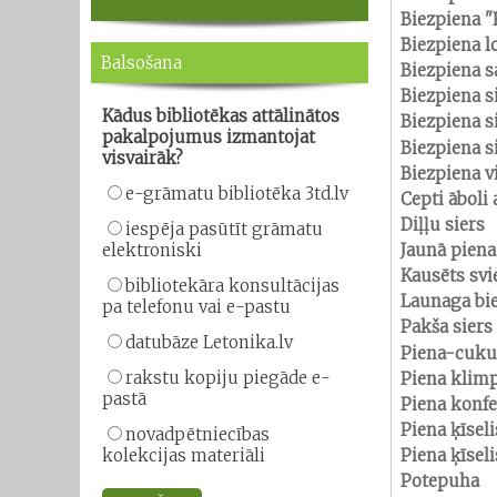
Biezpiena 
Biezpiena l
Balsošana
Biezpiena 
Biezpiena si
Kādus bibliotēkas attālinātos
Biezpiena s
pakalpojumus izmantojat
Biezpiena s
visvairāk?
Biezpiena vi
e-grāmatu bibliotēka 3td.lv
Cepti āboli
Diļļu siers
iespēja pasūtīt grāmatu
elektroniski
Jaunā piena
Kausēts svi
bibliotekāra konsultācijas
Launaga bi
pa telefonu vai e-pastu
Pakša siers
datubāze Letonika.lv
Piena-cuku
rakstu kopiju piegāde e-
Piena klim
pastā
Piena konfe
Piena ķīsel
novadpētniecības
kolekcijas materiāli
Piena ķīsel
Potepuha