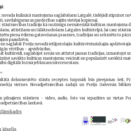
i:
t novada kulinārā mantojuma saglabāšanu Latgalē, tādējādi stiprinot n
āti, savdabīgumu un piederības sajūtu vietējai kopienai;
stāstniecības tradīciju kā nozīmīgu nemateriālā kultūras mantojuma d
šanu, attīstīšanu un tālāknodošanu Latgales kultūrtelpā, lai caur stāstn
izētu piena ēdienu gatavošanas prasmes, tradīcijas un sekmētu to pā
jām paaudzēm;
 un saglabāt Preiļu novadā ietilpstošajās kultūrvēsturiskajās apdzīvotajā
īgās vērtības - apvidvārdus;
āt kultūrvidi, saglabājot senās un attīstot jaunas tradīcijas, izmantojot u
izējot savākto kultūras mantojumu; veicināt un popularizēt savāktā mat
ību digitālā formā jebkuram interesentam.
k…
ultātā dokumentēto stāstu receptes turpmāk būs pieejamas šeit, Pr
tīmekļa vietnes Novadpētniecības sadaļā un Preiļu Galvenās biblio
u pilnajiem stāstiem - video, audio, foto var iepazīties uz vietas Pr
vadpetniecības lasītavā.
eklāmkadrs
 ķīselis