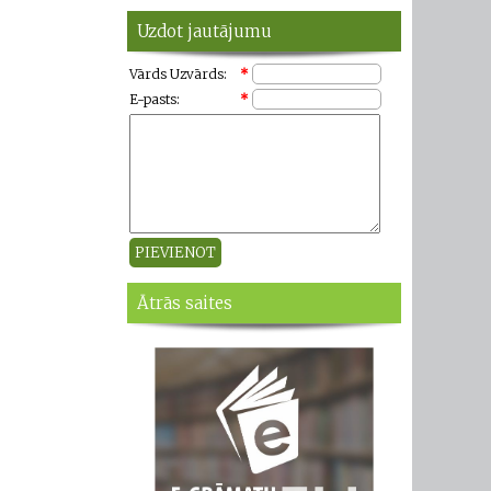
Uzdot jautājumu
Vārds Uzvārds:
*
E-pasts:
*
Ātrās saites