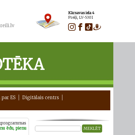
Kārsavas iela 4
Preiļi, LV-5301
eili.lv
OTĒKA
 par ES
Digitālais centrs
ērķprogrammas
enu ēdu, pienu