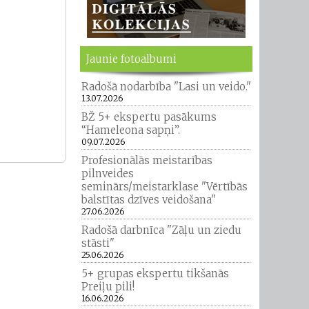
Jaunie fotoalbumi
Radošā nodarbība "Lasi un veido."
13.07.2026
BŽ 5+ ekspertu pasākums
“Hameleona sapņi”.
09.07.2026
Profesionālās meistarības
pilnveides
seminārs/meistarklase "Vērtībās
balstītas dzīves veidošana"
27.06.2026
Radošā darbnīca "Zāļu un ziedu
stāsti"
25.06.2026
5+ grupas ekspertu tikšanās
Preiļu pili!
16.06.2026