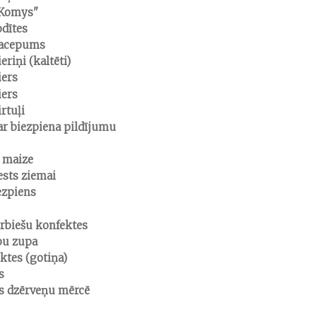
"Komys"
odītes
sacepums
eriņi (kaltēti)
iers
iers
rtuļi
 ar biezpiena pildījumu
 maize
ests ziemai
ezpiens
rbiešu konfektes
pu zupa
ktes (gotiņa)
is
is dzērveņu mērcē