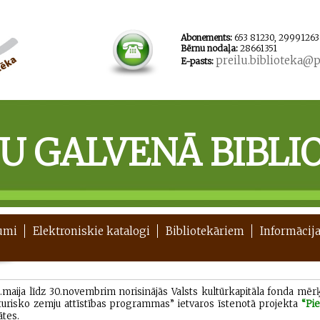
Abonements:
653 81230, 29991263
Bērnu nodaļa:
28661351
preilu.biblioteka@pr
E-pasts:
ĻU GALVENĀ BIBLI
umi
Elektroniskie katalogi
Bibliotekāriem
Informācija
9.maija līdz 30.novembrim norisinājās Valsts kultūrkapitāla fonda m
sturisko zemju attīstības programmas” ietvaros īstenotā projekta
“Pi
ātes.