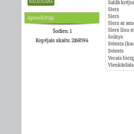
Saldā krēj
Siers
Siers
Apmeklētāji
Siers ar am
Siers linu 
Šodien: 1
Soikys
Kopējais skaits: 2168594
Sviesta (kau
Sviests
Vecais biez
Vienkāršais