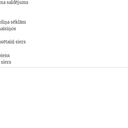
uma saldējums
oliņa sēklām
maisiņos
sētais) siers
piens
 siers