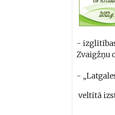
- izglītība
Zvaigžņu o
- „Latgale
veltītā iz