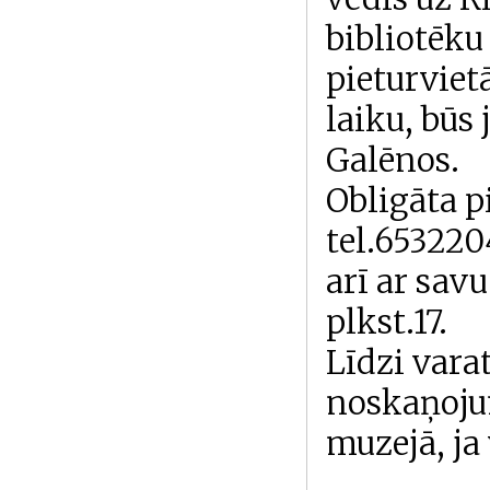
bibliotēku
pieturviet
laiku, būs
Galēnos.
Obligāta p
tel.6532204
arī ar sav
plkst.17.
Līdzi vara
noskaņojum
muzejā, ja 