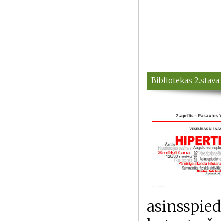
Bibliotēkas 2.stāvā
asinsspied