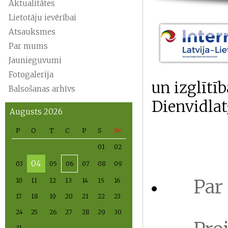
Aktualitātes
Lietotāju ievērībai
Atsauksmes
Par mums
Jaunieguvumi
Fotogalerija
un izglītī
Balsošanas arhīvs
Dienvidlat
Augusts 2026
P
O
T
C
P
S
Sv
01
02
04
03
05
06
07
08
09
Par
10
11
12
13
14
15
16
17
18
19
20
21
22
23
24
25
26
27
28
29
30
31