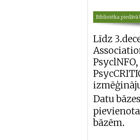
Bibliotēka piedāv
Līdz 3.de
Associatio
PsyclNFO,
PsycCRIT
izmēģināj
Datu bāzes
pievienot
bāzēm.