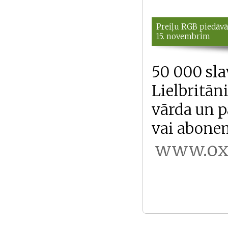
Preiļu RGB piedāvā
15. novembrim
50 000 sla
Lielbritāni
vārda un pa
vai abone
www.oxf