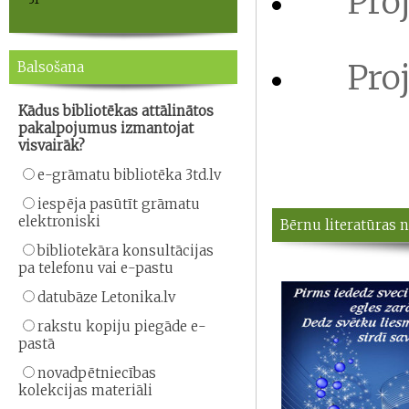
Pro
Proj
Balsošana
Kādus bibliotēkas attālinātos
pakalpojumus izmantojat
visvairāk?
e-grāmatu bibliotēka 3td.lv
iespēja pasūtīt grāmatu
elektroniski
Bērnu literatūras 
bibliotekāra konsultācijas
pa telefonu vai e-pastu
datubāze Letonika.lv
rakstu kopiju piegāde e-
pastā
novadpētniecības
kolekcijas materiāli