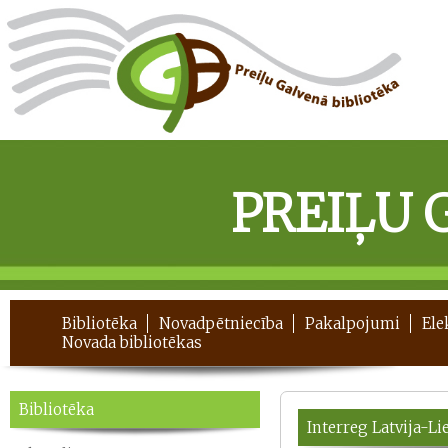
PREIĻU 
Bibliotēka
Novadpētniecība
Pakalpojumi
Ele
Novada bibliotēkas
Bibliotēka
Interreg Latvija-Li