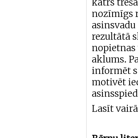
katrs treša
nozīmīgs r
asinsvadu 
rezultātā 
nopietnas 
aklums. Pa
informēt s
motivēt ie
asinsspie
Lasīt vair