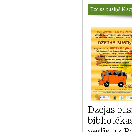
Dzejas busiņš 14.s
Dzejas bus
bibliotēkas
vedīs uz R