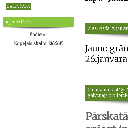
Apmeklētāji
2004.gadā 29.janvā
Šodien: 1
Kopējais skaits: 2166615
Jauno grām
26.janvāra
Cienijamie kolēģi! 
galvenajā bibliotēk
Pārskatā