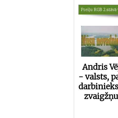
Preiļu RGB 2.stāvā 
Andris Vē
- valsts, 
darbinieks
zvaigžņu 