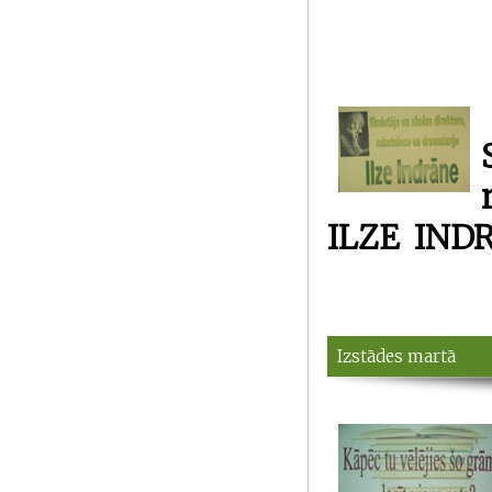
ILZE IND
Izstādes martā