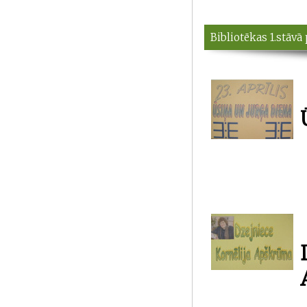
Bibliotēkas 1.stāvā