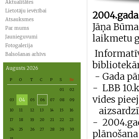
Aktualitātes
Lietotāju ievērībai
2004.gada
Atsauksmes
Jāņa Būma
Par mums
laikmetu g
Jaunieguvumi
Fotogalerija
Informatī
Balsošanas arhīvs
bibliotekā
Augusts 2026
- Gada pā
P
O
T
C
P
S
Sv
- LBB 10.k
01
02
vides pie
04
03
05
06
07
08
09
aizsardzī
10
11
12
13
14
15
16
-
2004.ga
17
18
19
20
21
22
23
24
25
26
27
28
29
30
plānošana
31