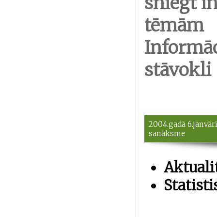
sniegt i
tēmām
Informāc
stāvokli
2004.gadā 6.janvār
sanāksme
Aktuali
Statist