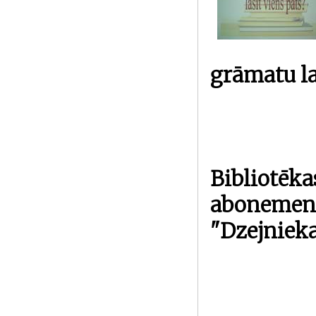
grāmatu la
Bibliotēkas
abonemen
"Dzejniek