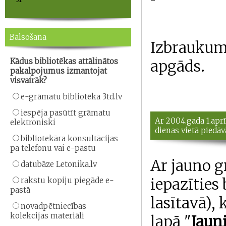
Balsošana
Izbraukum
Kādus bibliotēkas attālinātos
apgāds.
pakalpojumus izmantojat
visvairāk?
e-grāmatu bibliotēka 3td.lv
iespēja pasūtīt grāmatu
Ar 2004.gada 1.aprī
elektroniski
dienas vietā piedā
bibliotekāra konsultācijas
pa telefonu vai e-pastu
Ar jauno 
datubāze Letonika.lv
iepazīties
rakstu kopiju piegāde e-
pastā
lasītavā),
novadpētniecības
kolekcijas materiāli
lapā "
Jaun